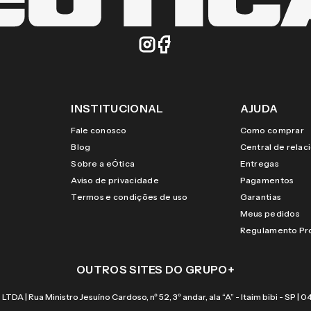
INSTITUCIONAL
AJUDA
Fale conosco
Como comprar
Blog
Central de rela
Sobre a eÓtica
Entregas
Aviso de privacidade
Pagamentos
Termos e condições de uso
Garantias
Meus pedidos
Regulamento P
OUTROS SITES DO GRUPO
+
 Rua Ministro Jesuíno Cardoso, nº 52, 3º andar, ala “A” - Itaim bibi - SP |