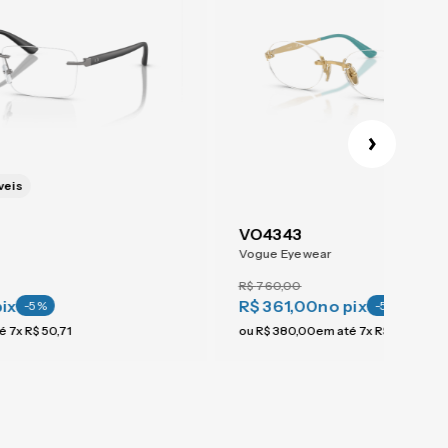
veis
VO4343
Vogue Eyewear
R$
760
,
00
pix
R$ 361,00
no pix
-
5
%
-
5
%
té
7
x
R$
50
,
71
ou
R$
380
,
00
em até
7
x
R$
54
,
28