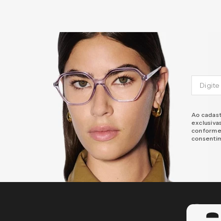
Ao cadast
exclusiva
conforme
consenti