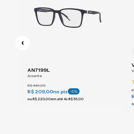
AN7199L
V
Arnette
R$
440
,
00
R
R$ 209,00
no pix
-
5
%
ou
R$
220
,
00
em até
4
x
R$
55
,
00
o