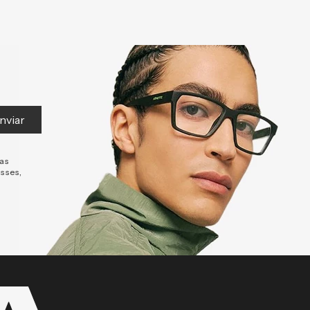
nviar
tas
esses,