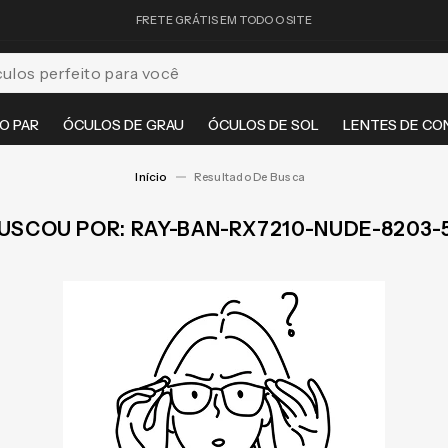
FRETE GRÁTIS EM TODO O SITE
feito para você
O PAR
ÓCULOS DE GRAU
ÓCULOS DE SOL
LENTES DE CO
RAY-BAN-RX7210-NUDE-8203-