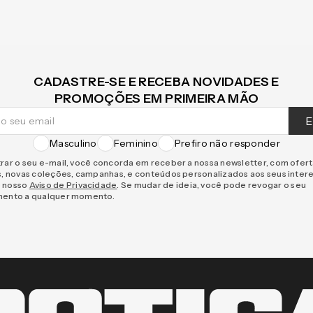
CADASTRE-SE E RECEBA NOVIDADES E
PROMOÇÕES EM PRIMEIRA MÃO
E
Masculino
Feminino
Prefiro não responder
rar o seu e-mail, você concorda em receber a nossa newsletter, com ofer
s, novas coleções, campanhas, e conteúdos personalizados aos seus inter
 nosso
Aviso de Privacidade
. Se mudar de ideia, você pode revogar o seu
mento a qualquer momento.