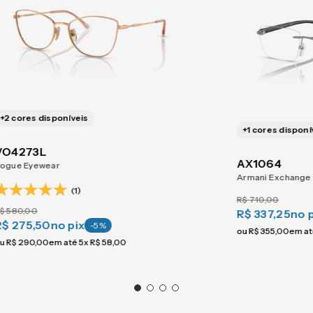
+
2
cores disponíveis
+
1
cores disponí
VO4273L
AX1064
ogue Eyewear
Armani Exchange
(1)
R$
710
,
00
$
580
,
00
R$ 337,25
no 
R$ 275,50
no pix
-
5
%
ou
R$
355
,
00
em a
u
R$
290
,
00
em até
5
x
R$
58
,
00