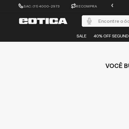
CADASTRA-SE E GANHE 15%OFF
SAC: (11) 4000-2973
RECOMPRA
Encontre o óculos per
SALE
40% OFF SEGUND