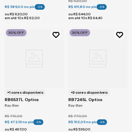
R$
920
,
00
R$ 589,00
no pix
R$ 611,80
no pix
-
5
%
-
5
%
ou
R$
620
,
00
ou
R$
644
,
00
em até
10
x
R$
62
,
00
em até
10
x
R$
64
,
40
30%
OFF
30%
OFF
+
1
cores disponíveis
+
3
cores disponíveis
RB6537L Optics
RB7245L Optics
Ray-Ban
Ray-Ban
R$
710
,
00
R$
770
,
00
R$ 472,15
no pix
R$ 512,05
no pix
-
5
%
-
5
%
ou
R$
497
,
00
ou
R$
539
,
00