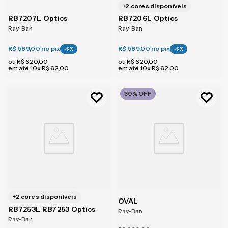
+
2
cores disponíveis
RB7207L Optics
RB7206L Optics
Ray-Ban
Ray-Ban
R$ 589,00
no pix
R$ 589,00
no pix
-
5
%
-
5
%
ou
R$
620
,
00
ou
R$
620
,
00
em até
10
x
R$
62
,
00
em até
10
x
R$
62
,
00
30%
OFF
+
2
cores disponíveis
OVAL
RB7253L RB7253 Optics
Ray-Ban
Ray-Ban