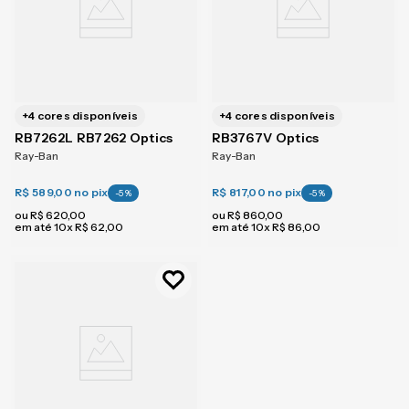
+
4
cores disponíveis
+
4
cores disponíveis
RB7262L RB7262 Optics
RB3767V Optics
Ray-Ban
Ray-Ban
R$ 589,00
no pix
R$ 817,00
no pix
-
5
%
-
5
%
ou
R$
620
,
00
ou
R$
860
,
00
em até
10
x
R$
62
,
00
em até
10
x
R$
86
,
00