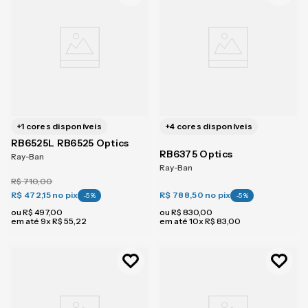
+
1
cores disponíveis
+
4
cores disponíveis
RB6525L RB6525 Optics
RB6375 Optics
Ray-Ban
Ray-Ban
R$
710
,
00
R$ 472,15
no pix
R$ 788,50
no pix
-
5
%
-
5
%
ou
R$
497
,
00
ou
R$
830
,
00
em até
9
x
R$
55
,
22
em até
10
x
R$
83
,
00