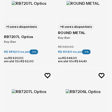
+
1
cores disponíveis
+
6
cores disponíveis
ROUND METAL
RB7207L Optics
Ray-Ban
Ray-Ban
R$
920
,
00
R$ 589,00
no pix
R$ 611,80
no pix
-
5
%
-
5
%
ou
R$
620
,
00
ou
R$
644
,
00
em até
10
x
R$
62
,
00
em até
10
x
R$
64
,
40