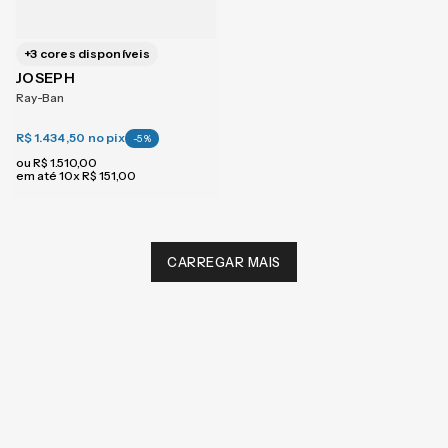
+
3
cores disponíveis
JOSEPH
Ray-Ban
R$ 1.434,50
no pix
-
5
%
ou
R$
1
.
510
,
00
em até
10
x
R$
151
,
00