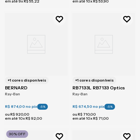
em até
9
x
R$
55
,
22
em até
10
x
R$
53
,
90
+
1
cores disponíveis
+
1
cores disponíveis
BERNARD
RB7133L RB7133 Optics
Ray-Ban
Ray-Ban
R$ 874,00
no pix
R$ 674,50
no pix
-
5
%
-
5
%
ou
R$
920
,
00
ou
R$
710
,
00
em até
10
x
R$
92
,
00
em até
10
x
R$
71
,
00
30%
OFF