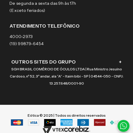
De segunda a sexta das 9h às 17h
Aviso de privacidade
Pagamentos
Tecnol
Óculos de sol
(Exceto feriados)
Termos e condições de uso
Garantias
Arnette
Lentes de contato
Meus pedidos
Vogue
Promoção
ATENDIMENTO TELEFÔNICO
Burberry
Coach
4000-2973
(19) 99879-6454
OUTROS SITES DO GRUPO
+
SGH BRASIL COMÉRCIO DE ÓCULOS LTDA | Rua Ministro Jesuíno
Cardoso, nº 52, 3º andar, ala “A” - Itaim bibi - SP | 04544-050 - CNPJ:
13.257.648/0001-90
Eótica © 2025 | Todos os direitos reservados