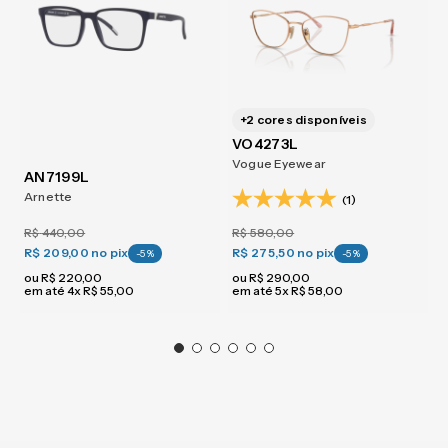
+
2
cores disponíveis
VO4273L
Vogue Eyewear
AN7199L
Arnette
(1)
R$
440
,
00
R$
580
,
00
R$ 209,00
no pix
R$ 275,50
no pix
-
5
%
-
5
%
ou
R$
220
,
00
ou
R$
290
,
00
em até
4
x
R$
55
,
00
em até
5
x
R$
58
,
00