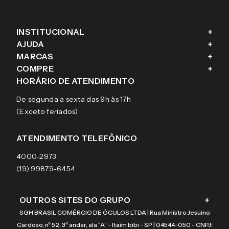
INSTITUCIONAL
+
AJUDA
+
Fale conosco
MARCAS
+
Blog
Como comprar
COMPRE
+
Sobre a eÓtica
Trocas e Devoluções
Ray-Ban
HORÁRIO DE ATENDIMENTO
Segurança
Entregas
Oakley
Óculos de grau
De segunda a sexta das 9h às 17h
Aviso de privacidade
Pagamentos
Tecnol
Óculos de sol
(Exceto feriados)
Termos e condições de uso
Garantias
Arnette
Lentes de contato
Meus pedidos
Vogue
Promoção
ATENDIMENTO TELEFÔNICO
Burberry
Coach
4000-2973
(19) 99879-6454
OUTROS SITES DO GRUPO
+
SGH BRASIL COMÉRCIO DE ÓCULOS LTDA | Rua Ministro Jesuíno
Cardoso, nº 52, 3º andar, ala “A” - Itaim bibi - SP | 04544-050 - CNPJ: