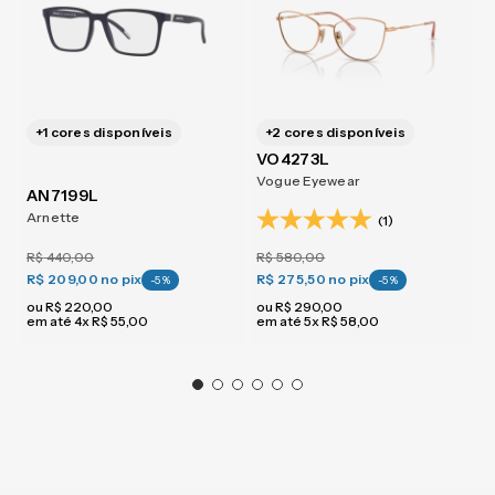
+
1
cores disponíveis
+
2
cores disponíveis
VO4273L
Vogue Eyewear
AN7199L
Arnette
(1)
R$
440
,
00
R$
580
,
00
R$ 209,00
no pix
R$ 275,50
no pix
-
5
%
-
5
%
ou
R$
220
,
00
ou
R$
290
,
00
em até
4
x
R$
55
,
00
em até
5
x
R$
58
,
00