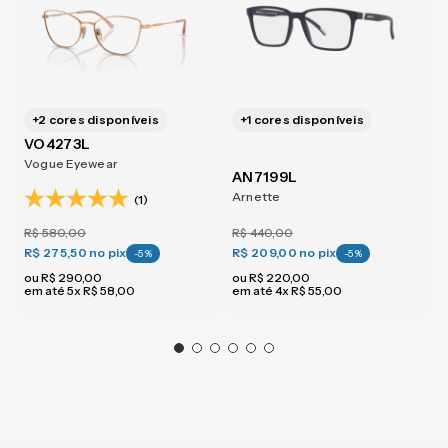
+
2
cores disponíveis
+
1
cores disponíveis
VO4273L
Vogue Eyewear
AN7199L
Arnette
(1)
R$
580
,
00
R$
440
,
00
R$ 275,50
no pix
R$ 209,00
no pix
-
5
%
-
5
%
ou
R$
290
,
00
ou
R$
220
,
00
em até
5
x
R$
58
,
00
em até
4
x
R$
55
,
00