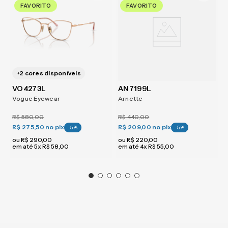
FAVORITO
FAVORITO
+
2
cores disponíveis
VO4273L
AN7199L
Vogue Eyewear
Arnette
R$
580
,
00
R$
440
,
00
R$ 275,50
no pix
R$ 209,00
no pix
-
5
%
-
5
%
ou
R$
290
,
00
ou
R$
220
,
00
em até
5
x
R$
58
,
00
em até
4
x
R$
55
,
00