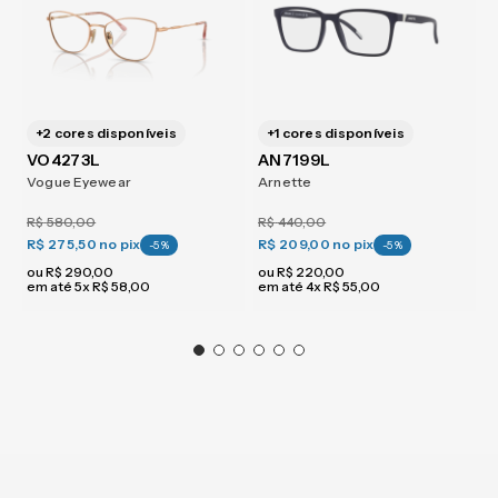
+
2
cores disponíveis
+
1
cores disponíveis
VO4273L
Vogue Eyewear
AN7199L
Arnette
(1)
R$
580
,
00
R$
440
,
00
R$ 275,50
no pix
R$ 209,00
no pix
-
5
%
-
5
%
ou
R$
290
,
00
ou
R$
220
,
00
em até
5
x
R$
58
,
00
em até
4
x
R$
55
,
00