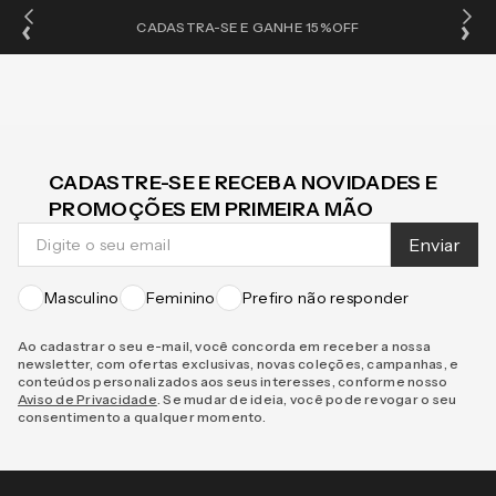
OS
CADASTRA-SE E GANHE 15%OFF
CADASTRE-SE E RECEBA NOVIDADES E
PROMOÇÕES EM PRIMEIRA MÃO
Enviar
Masculino
Feminino
Prefiro não responder
Ao cadastrar o seu e-mail, você concorda em receber a nossa
newsletter, com ofertas exclusivas, novas coleções, campanhas, e
conteúdos personalizados aos seus interesses, conforme nosso
Aviso de Privacidade
. Se mudar de ideia, você pode revogar o seu
consentimento a qualquer momento.