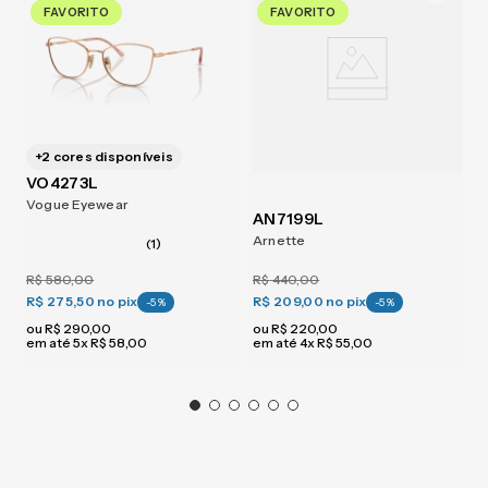
FAVORITO
FAVORITO
+
2
cores disponíveis
VO4273L
Vogue Eyewear
AN7199L
Arnette
(1)
R$
580
,
00
R$
440
,
00
R$ 275,50
no pix
R$ 209,00
no pix
-
5
%
-
5
%
ou
R$
290
,
00
ou
R$
220
,
00
em até
5
x
R$
58
,
00
em até
4
x
R$
55
,
00