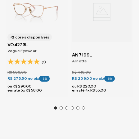
+
2
cores disponíveis
VO4273L
Vogue Eyewear
AN7199L
Arnette
(1)
R$
580
,
00
R$
440
,
00
R$ 275,50
no pix
R$ 209,00
no pix
-
5
%
-
5
%
ou
R$
290
,
00
ou
R$
220
,
00
em até
5
x
R$
58
,
00
em até
4
x
R$
55
,
00