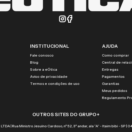
INSTITUCIONAL
AJUDA
Fale conosco
Como comprar
Blog
Central de rela
Sobre a eÓtica
Entregas
Aviso de privacidade
Pagamentos
Termos e condições de uso
Garantias
Meus pedidos
Regulamento P
OUTROS SITES DO GRUPO
+
 Rua Ministro Jesuíno Cardoso, nº 52, 3º andar, ala “A” - Itaim bibi - SP |