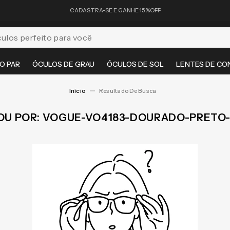
CADASTRA-SE E GANHE 15%OFF
feito para você
O PAR
ÓCULOS DE GRAU
ÓCULOS DE SOL
LENTES DE CO
VOGUE-VO4183-DOURADO-PRETO-8