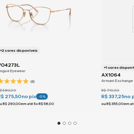
+
2
cores disponíveis
VO4273L
+
1
cores disponí
ogue Eyewear
AX1064
Armani Exchange
(1)
R$
710
,
00
$
580
,
00
R$ 337,25
no 
R$ 275,50
no pix
-
5
%
ou
R$
355
,
00
em a
u
R$
290
,
00
em até
5
x
R$
58
,
00