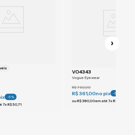
veis
VO4343
Vogue Eyewear
R$
760
,
00
R$ 361,00
no pix
-
5
%
pix
-
5
%
ou
R$
380
,
00
em até
7
x
R$
54
,
28
té
7
x
R$
50
,
71