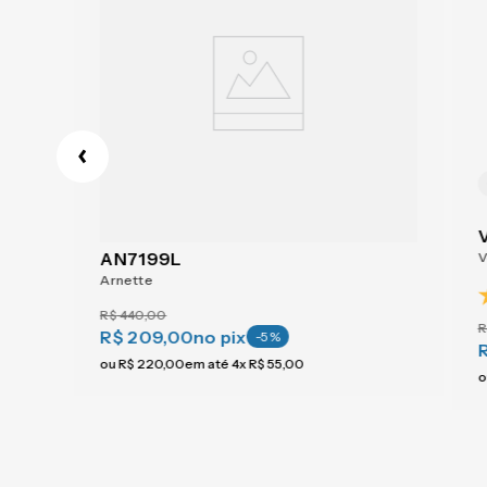
AN7199L
V
Arnette
R$
440
,
00
R
R$ 209,00
no pix
-
5
%
ou
R$
220
,
00
em até
4
x
R$
55
,
00
o