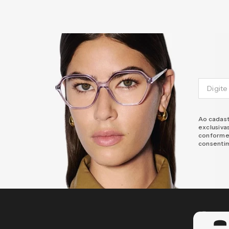
Ao cadast
exclusiva
conforme
consenti