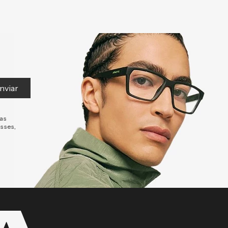
nviar
tas
esses,