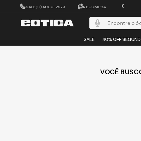
ATÉ 10X SEM JUROS
SAC: (11) 4000-2973
RECOMPRA
Encontre o óculos per
SALE
40% OFF SEGUND