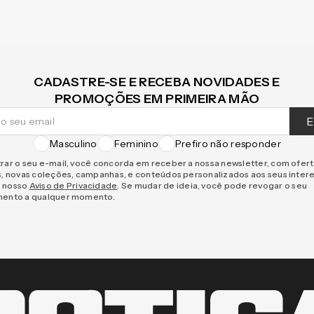
CADASTRE-SE E RECEBA NOVIDADES E
PROMOÇÕES EM PRIMEIRA MÃO
E
Masculino
Feminino
Prefiro não responder
rar o seu e-mail, você concorda em receber a nossa newsletter, com ofer
s, novas coleções, campanhas, e conteúdos personalizados aos seus inter
 nosso
Aviso de Privacidade
. Se mudar de ideia, você pode revogar o seu
mento a qualquer momento.