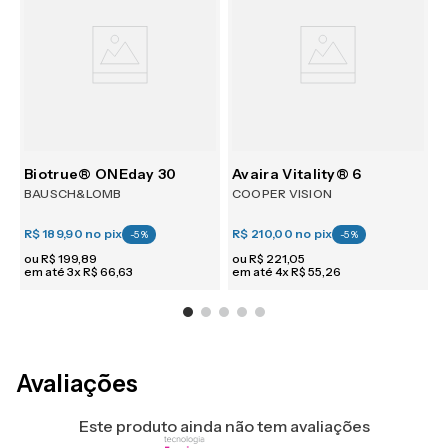
tism 30
Biotrue® ONEday 30
Avaira Vitality® 6
BAUSCH&LOMB
COOPER VISION
R$ 189,90
no pix
R$ 210,00
no pix
R
-
5
%
-
5
%
ou
R$
199
,
89
ou
R$
221
,
05
em até
3
x
R$
66
,
63
em até
4
x
R$
55
,
26
e
Avaliações
Este produto ainda não tem avaliações