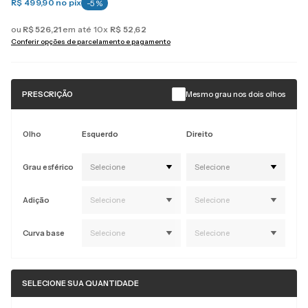
R$ 499,90
no pix
-
5
%
ou
R$
526
,
21
em até
10
x
R$
52
,
62
Conferir opções de parcelamento e pagamento
PRESCRIÇÃO
Mesmo grau nos dois olhos
Olho
Esquerdo
Direito
Grau esférico
Selecione
Selecione
Adição
Selecione
Selecione
Curva base
Selecione
Selecione
SELECIONE SUA QUANTIDADE