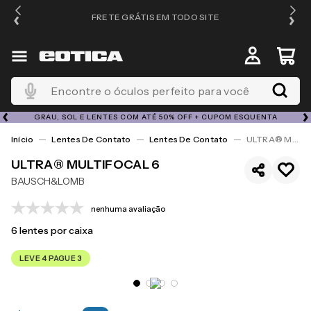
FRETE GRÁTIS EM TODO SITE
Encontre o óculos perfeito para você
GRAU, SOL E LENTES COM ATÉ 50% OFF + CUPOM ESQUENTA
Lentes De Contato
Lentes De Contato
ULTRA® Multifocal 6
ULTRA® MULTIFOCAL 6
BAUSCH&LOMB
nenhuma avaliação
6
lentes por caixa
LEVE 4 PAGUE 3