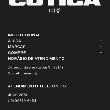
INSTITUCIONAL
+
AJUDA
+
Fale conosco
MARCAS
+
Blog
Como comprar
COMPRE
+
Sobre a eÓtica
Trocas e Devoluções
Ray-Ban
HORÁRIO DE ATENDIMENTO
Segurança
Entregas
Oakley
Óculos de grau
De segunda a sexta das 9h às 17h
Aviso de privacidade
Pagamentos
Tecnol
Óculos de sol
(Exceto feriados)
Termos e condições de uso
Garantias
Arnette
Lentes de contato
Meus pedidos
Vogue
Promoção
ATENDIMENTO TELEFÔNICO
Burberry
Coach
4000-2973
(19) 99879-6454