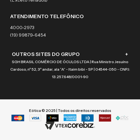
(Exceto feriados)
Termos e condições de uso
Garantias
Arnette
Lentes de contato
Meus pedidos
Vogue
Promoção
ATENDIMENTO TELEFÔNICO
Burberry
Coach
4000-2973
(19) 99879-6454
OUTROS SITES DO GRUPO
+
SGH BRASIL COMÉRCIO DE ÓCULOS LTDA | Rua Ministro Jesuíno
Cardoso, nº 52, 3º andar, ala “A” - Itaim bibi - SP | 04544-050 - CNPJ:
13.257.648/0001-90
Eótica © 2025 | Todos os direitos reservados