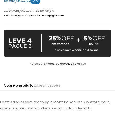
R$ 230,90
no pix
-
5
%
ou
R$
243
,
05
em até
4
x
R$
60
,
76
Conferir opções de parcelamento e pagamento
7 dias para
troca ou devolução
grátis
Sobre o produto
Especificações
Lentes diárias com tecnologia MoistureSeal® e ComfortFeel™,
que proporcionam hidratação e conforto o dia todo.