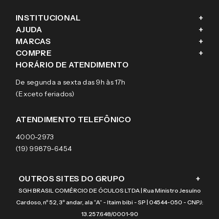
INSTITUCIONAL
+
AJUDA
+
Fale conosco
MARCAS
+
Blog
Como comprar
COMPRE
+
Sobre a eÓtica
Trocas e Devoluções
Ray-Ban
HORÁRIO DE ATENDIMENTO
Segurança
Entregas
Oakley
Óculos de grau
De segunda a sexta das 9h às 17h
Aviso de privacidade
Pagamentos
Tecnol
Óculos de sol
(Exceto feriados)
Termos e condições de uso
Garantias
Arnette
Lentes de contato
Meus pedidos
Vogue
Promoção
ATENDIMENTO TELEFÔNICO
Burberry
Coach
4000-2973
(19) 99879-6454
OUTROS SITES DO GRUPO
+
SGH BRASIL COMÉRCIO DE ÓCULOS LTDA | Rua Ministro Jesuíno
Cardoso, nº 52, 3º andar, ala “A” - Itaim bibi - SP | 04544-050 - CNPJ:
13.257.648/0001-90