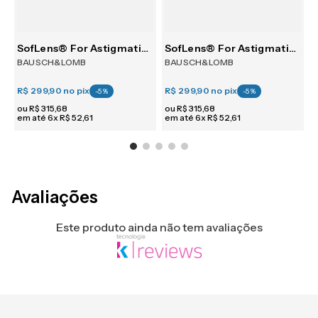
SofLens® For Astigmatism 6
SofLens® For Astigmatism 6
BAUSCH&LOMB
BAUSCH&LOMB
R$ 299,90
no pix
R$ 299,90
no pix
R
-
5
%
-
5
%
ou
R$
315
,
68
ou
R$
315
,
68
em até
6
x
R$
52
,
61
em até
6
x
R$
52
,
61
e
Avaliações
Este produto ainda não tem avaliações