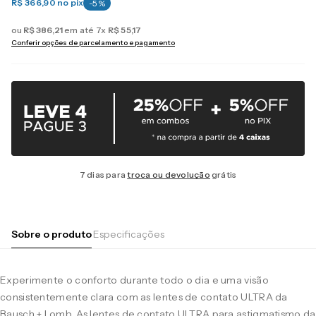
R$ 366,90
no pix
-
5
%
ou
R$
386
,
21
em até
7
x
R$
55
,
17
Conferir opções de parcelamento e pagamento
7 dias para
troca ou devolução
grátis
Sobre o produto
Especificações
Experimente o conforto durante todo o dia e uma visão
consistentemente clara com as lentes de contato ULTRA da
Bausch + Lomb. As lentes de contato ULTRA para astigmatismo da