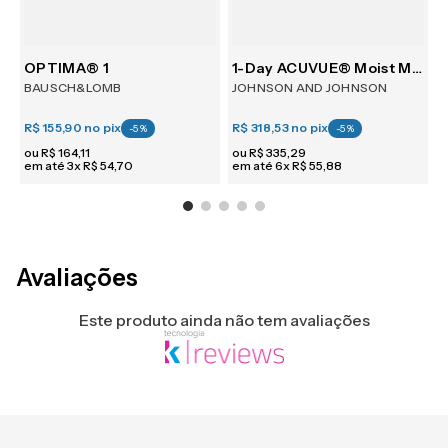
30
OPTIMA® 1
1-Day ACUVUE® Moist Multifocal 30
BAUSCH&LOMB
JOHNSON AND JOHNSON
R$ 155,90
no pix
R$ 318,53
no pix
R
-
5
%
-
5
%
ou
R$
164
,
11
ou
R$
335
,
29
em até
3
x
R$
54
,
70
em até
6
x
R$
55
,
88
e
Avaliações
Este produto ainda não tem avaliações