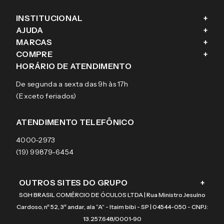
INSTITUCIONAL
+
AJUDA
+
Fale conosco
MARCAS
+
Blog
Como comprar
COMPRE
+
Sobre a eÓtica
Trocas e Devoluções
Ray-Ban
HORÁRIO DE ATENDIMENTO
Segurança
Entregas
Oakley
Óculos de grau
De segunda a sexta das 9h às 17h
Aviso de privacidade
Pagamentos
Tecnol
Óculos de sol
(Exceto feriados)
Termos e condições de uso
Garantias
Arnette
Lentes de contato
Meus pedidos
Vogue
Promoção
ATENDIMENTO TELEFÔNICO
Burberry
Coach
4000-2973
(19) 99879-6454
OUTROS SITES DO GRUPO
+
SGH BRASIL COMÉRCIO DE ÓCULOS LTDA | Rua Ministro Jesuíno
Cardoso, nº 52, 3º andar, ala “A” - Itaim bibi - SP | 04544-050 - CNPJ:
13.257.648/0001-90