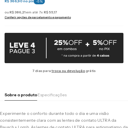
R$ 366,90
no pix
-
5
%
ou
R$
386
,
21
em até
7
x
R$
55
,
17
Conferir opções de parcelamento e pagamento
7 dias para
troca ou devolução
grátis
Sobre o produto
Especificações
Experimente o conforto durante todo o dia e uma visão
consistentemente clara com as lentes de contato ULTRA da
Bausch + Lomb. As lentes de contato ULTRA para astigmatismo da