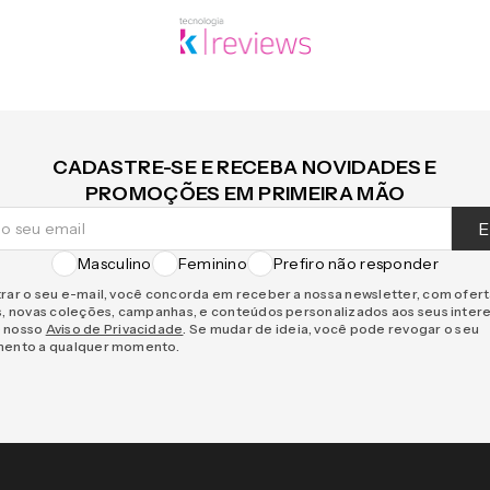
CADASTRE-SE E RECEBA NOVIDADES E
PROMOÇÕES EM PRIMEIRA MÃO
E
Masculino
Feminino
Prefiro não responder
rar o seu e-mail, você concorda em receber a nossa newsletter, com ofer
s, novas coleções, campanhas, e conteúdos personalizados aos seus inter
 nosso
Aviso de Privacidade
. Se mudar de ideia, você pode revogar o seu
mento a qualquer momento.