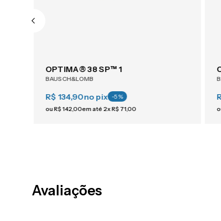
OPTIMA® 38 SP™ 1
BAUSCH&LOMB
R$ 134,90
no pix
-
5
%
ou
R$
142
,
00
em até
2
x
R$
71
,
00
o
Avaliações