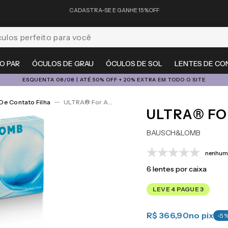
CADASTRA-SE E GANHE 15%OFF
feito para você
O PAR
ÓCULOS DE GRAU
ÓCULOS DE SOL
LENTES DE CO
ESQUENTA 08/08 | ATÉ 50% OFF + 20% EXTRA EM TODO O SITE
De Contato Filha
ULTRA® For Astigmatism 6
ULTRA® FO
BAUSCH&LOMB
nenhuma
6
lentes por caixa
LEVE 4 PAGUE 3
R$ 366,90
no pix
-
5