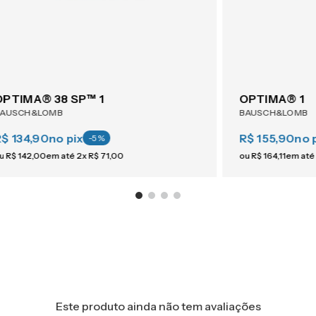
OPTIMA® 38 SP™ 1
OPTIMA® 1
BAUSCH&LOMB
BAUSCH&LOMB
R$ 134,90
no pix
R$ 155,90
no 
-
5
%
u
R$
142
,
00
em até
2
x
R$
71
,
00
ou
R$
164
,
11
em até
Este produto ainda não tem avaliações