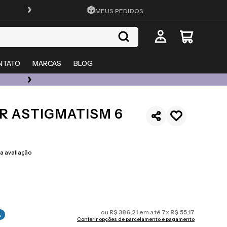
FRETE GRÁTIS EM TODO O SITE
MEUS PEDIDOS
NTATO
MARCAS
BLOG
ÓCULOS DE GRAU, SOL E LENTES COM ATÉ 50% OFF + 20% EXTRA
R ASTIGMATISM 6
 avaliação
ou
R$
386
,
21
em até
7
x
R$
55
,
17
%
Conferir opções de parcelamento e pagamento