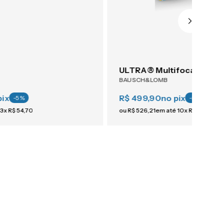
ULTRA® Multifocal 6
BAUSCH&LOMB
pix
R$ 499,90
no pix
-
5
%
-
5
%
3
x
R$
54
,
70
ou
R$
526
,
21
em até
10
x
R$
52
,
62