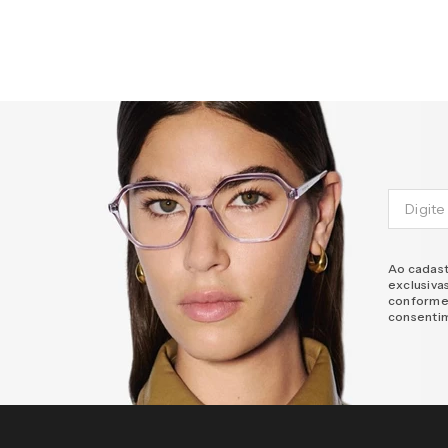
Ao cadast
exclusiva
conforme
consenti