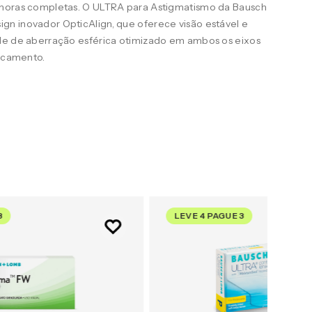
 horas completas. O ULTRA para Astigmatismo da Bausch
n inovador OpticAlign, que oferece visão estável e
le de aberração esférica otimizado em ambos os eixos
uscamento.
3
LEVE 4 PAGUE 3