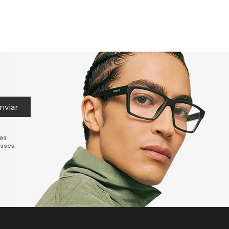
nviar
tas
esses,