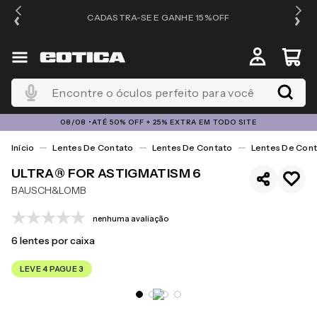
OS
CADASTRA-SE E GANHE 15%OFF
Encontre o óculos perfeito para você
08/08 •ATÉ 50% OFF + 25% EXTRA EM TODO SITE
Lentes De Contato
Lentes De Contato
Lentes De Cont
ULTRA® FOR ASTIGMATISM 6
BAUSCH&LOMB
nenhuma avaliação
6
lentes por caixa
LEVE 4 PAGUE 3