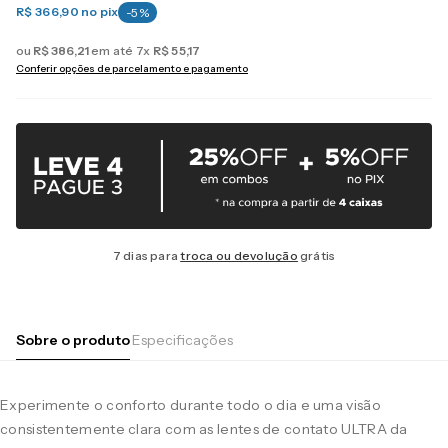
R$ 366,90
no pix
-
5
%
ou
R$
386
,
21
em até
7
x
R$
55
,
17
Conferir opções de parcelamento e pagamento
7 dias para
troca ou devolução
grátis
Sobre o produto
Especificações
Experimente o conforto durante todo o dia e uma visão
consistentemente clara com as lentes de contato ULTRA da