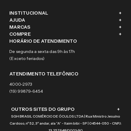
INSTITUCIONAL
+
AJUDA
+
Fale conosco
MARCAS
+
Blog
Como comprar
COMPRE
+
Sobre a eÓtica
Trocas e Devoluções
Ray-Ban
HORÁRIO DE ATENDIMENTO
Segurança
Entregas
Oakley
Óculos de grau
De segunda a sexta das 9h às 17h
Aviso de privacidade
Pagamentos
Tecnol
Óculos de sol
(Exceto feriados)
Termos e condições de uso
Garantias
Arnette
Lentes de contato
Meus pedidos
Vogue
Promoção
ATENDIMENTO TELEFÔNICO
Burberry
Coach
4000-2973
(19) 99879-6454
OUTROS SITES DO GRUPO
+
SGH BRASIL COMÉRCIO DE ÓCULOS LTDA | Rua Ministro Jesuíno
Cardoso, nº 52, 3º andar, ala “A” - Itaim bibi - SP | 04544-050 - CNPJ:
13.257.648/0001-90