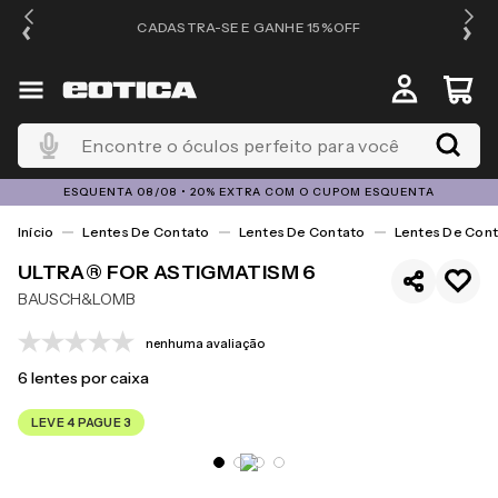
OS
CADASTRA-SE E GANHE 15%OFF
Encontre o óculos perfeito para você
ESQUENTA 08/08 • 20% EXTRA COM O CUPOM ESQUENTA
Lentes De Contato
Lentes De Contato
Lentes De Cont
ULTRA® FOR ASTIGMATISM 6
BAUSCH&LOMB
nenhuma avaliação
6
lentes por caixa
LEVE 4 PAGUE 3