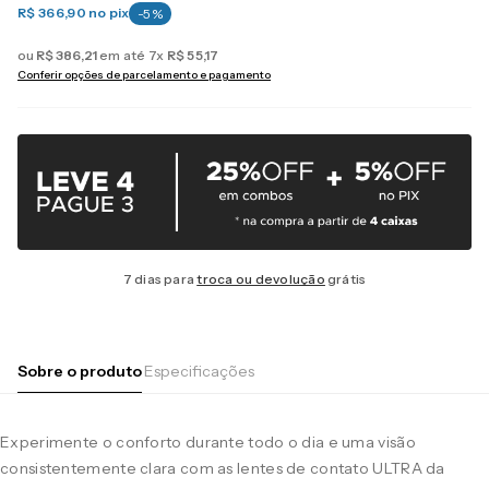
R$ 366,90
no pix
-
5
%
ou
R$
386
,
21
em até
7
x
R$
55
,
17
Conferir opções de parcelamento e pagamento
7 dias para
troca ou devolução
grátis
Sobre o produto
Especificações
Experimente o conforto durante todo o dia e uma visão
consistentemente clara com as lentes de contato ULTRA da