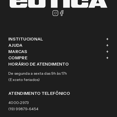
PROMOÇÕES EM PRIMEIRA MÃO
Enviar
Masculino
Feminino
Prefiro não responder
Ao cadastrar o seu e-mail, você concorda em receber a nossa
newsletter, com ofertas exclusivas, novas coleções, campanhas, e
conteúdos personalizados aos seus interesses, conforme nosso
Aviso de Privacidade
. Se mudar de ideia, você pode revogar o seu
consentimento a qualquer momento.