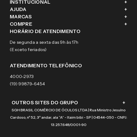
INSTITUCIONAL
+
AJUDA
+
Fale conosco
MARCAS
+
Blog
Como comprar
COMPRE
+
Sobre a eÓtica
Trocas e Devoluções
Ray-Ban
HORÁRIO DE ATENDIMENTO
Segurança
Entregas
Oakley
Óculos de grau
De segunda a sexta das 9h às 17h
Aviso de privacidade
Pagamentos
Tecnol
Óculos de sol
(Exceto feriados)
Termos e condições de uso
Garantias
Arnette
Lentes de contato
Meus pedidos
Vogue
Promoção
ATENDIMENTO TELEFÔNICO
Burberry
Coach
4000-2973
(19) 99879-6454
OUTROS SITES DO GRUPO
+
SGH BRASIL COMÉRCIO DE ÓCULOS LTDA | Rua Ministro Jesuíno
Cardoso, nº 52, 3º andar, ala “A” - Itaim bibi - SP | 04544-050 - CNPJ:
13.257.648/0001-90