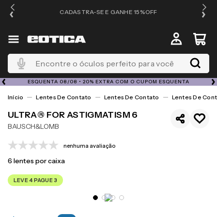
OS
CADASTRA-SE E GANHE 15%OFF
Encontre o óculos perfeito para você
ESQUENTA 08/08 • 20% EXTRA COM O CUPOM ESQUENTA
Lentes De Contato
Lentes De Contato
Lentes De Cont
ULTRA® FOR ASTIGMATISM 6
BAUSCH&LOMB
nenhuma avaliação
6
lentes por caixa
LEVE 4 PAGUE 3