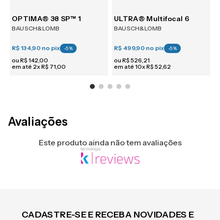
m 6
OPTIMA® 38 SP™ 1
ULTRA® Multifocal 6
BAUSCH&LOMB
BAUSCH&LOMB
R$ 134,90
no pix
R$ 499,90
no pix
R
-
5
%
-
5
%
ou
R$
142
,
00
ou
R$
526
,
21
em até
2
x
R$
71
,
00
em até
10
x
R$
52
,
62
e
Avaliações
Este produto ainda não tem avaliações