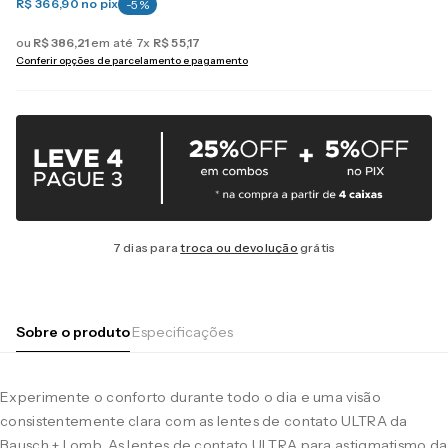
R$ 366,90
no pix
-
5
%
ou
R$
386
,
21
em até
7
x
R$
55
,
17
Conferir opções de parcelamento e pagamento
7 dias para
troca ou devolução
grátis
Sobre o produto
Especificações
Experimente o conforto durante todo o dia e uma visão
consistentemente clara com as lentes de contato ULTRA da
Bausch + Lomb. As lentes de contato ULTRA para astigmatismo da