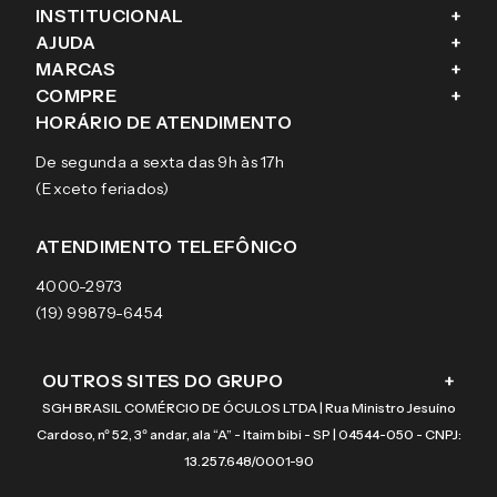
INSTITUCIONAL
+
AJUDA
+
Fale conosco
MARCAS
+
Blog
Como comprar
COMPRE
+
Sobre a eÓtica
Trocas e Devoluções
Ray-Ban
HORÁRIO DE ATENDIMENTO
Segurança
Entregas
Oakley
Óculos de grau
De segunda a sexta das 9h às 17h
Aviso de privacidade
Pagamentos
Tecnol
Óculos de sol
(Exceto feriados)
Termos e condições de uso
Garantias
Arnette
Lentes de contato
Meus pedidos
Vogue
Promoção
ATENDIMENTO TELEFÔNICO
Burberry
Coach
4000-2973
(19) 99879-6454
OUTROS SITES DO GRUPO
+
SGH BRASIL COMÉRCIO DE ÓCULOS LTDA | Rua Ministro Jesuíno
Cardoso, nº 52, 3º andar, ala “A” - Itaim bibi - SP | 04544-050 - CNPJ:
13.257.648/0001-90