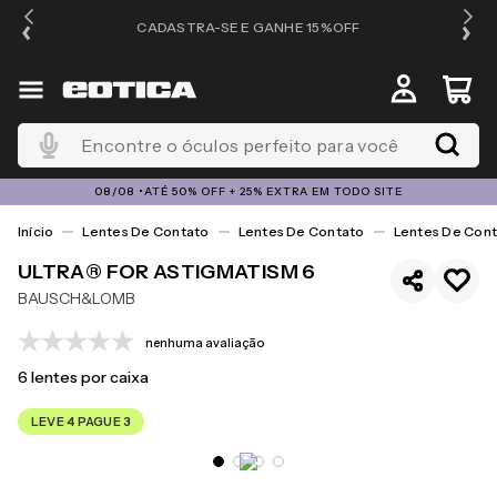
OS
CADASTRA-SE E GANHE 15%OFF
Encontre o óculos perfeito para você
08/08 •ATÉ 50% OFF + 25% EXTRA EM TODO SITE
Lentes De Contato
Lentes De Contato
Lentes De Cont
ULTRA® FOR ASTIGMATISM 6
BAUSCH&LOMB
nenhuma avaliação
6
lentes por caixa
LEVE 4 PAGUE 3