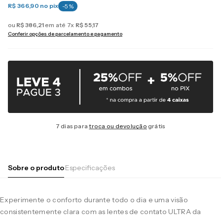
R$ 366,90
no pix
-
5
%
ou
R$
386
,
21
em até
7
x
R$
55
,
17
Conferir opções de parcelamento e pagamento
7 dias para
troca ou devolução
grátis
Sobre o produto
Especificações
Experimente o conforto durante todo o dia e uma visão
consistentemente clara com as lentes de contato ULTRA da