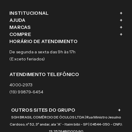
INSTITUCIONAL
+
AJUDA
+
Fale conosco
MARCAS
+
Blog
Como comprar
COMPRE
+
Sobre a eÓtica
Trocas e Devoluções
Ray-Ban
HORÁRIO DE ATENDIMENTO
Segurança
Entregas
Oakley
Óculos de grau
De segunda a sexta das 9h às 17h
Aviso de privacidade
Pagamentos
Tecnol
Óculos de sol
(Exceto feriados)
Termos e condições de uso
Garantias
Arnette
Lentes de contato
Meus pedidos
Vogue
Promoção
ATENDIMENTO TELEFÔNICO
Burberry
Coach
4000-2973
(19) 99879-6454
OUTROS SITES DO GRUPO
+
SGH BRASIL COMÉRCIO DE ÓCULOS LTDA | Rua Ministro Jesuíno
Cardoso, nº 52, 3º andar, ala “A” - Itaim bibi - SP | 04544-050 - CNPJ:
13.257.648/0001-90