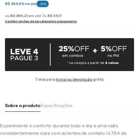
R$ 366,90
no pix
-
5
%
ou
R$
386
,
21
em até
7
x
R$
55
,
17
Conferir opções de parcelamento e pagamento
7 dias para
troca ou devolução
grátis
Sobre o produto
Especificações
Experimente o conforto durante todo o dia e uma visão
consistentemente clara com as lentes de contato ULTRA da