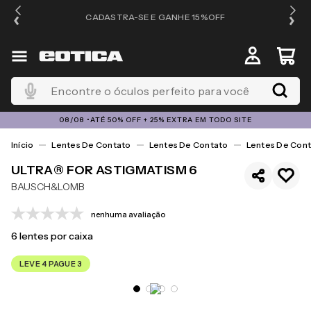
OS
CADASTRA-SE E GANHE 15%OFF
Encontre o óculos perfeito para você
08/08 •ATÉ 50% OFF + 25% EXTRA EM TODO SITE
Lentes De Contato
Lentes De Contato
Lentes De Cont
ULTRA® FOR ASTIGMATISM 6
BAUSCH&LOMB
nenhuma avaliação
6
lentes por caixa
LEVE 4 PAGUE 3