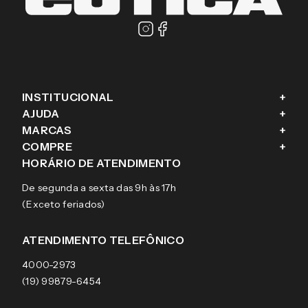
PROMOÇÕES EM PRIMEIRA MÃO
Enviar
Masculino
Feminino
Prefiro não responder
Ao cadastrar o seu e-mail, você concorda em receber a nossa
newsletter, com ofertas exclusivas, novas coleções, campanhas, e
conteúdos personalizados aos seus interesses, conforme nosso
Aviso de Privacidade
. Se mudar de ideia, você pode revogar o seu
consentimento a qualquer momento.