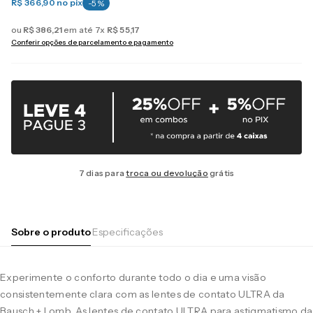
R$ 366,90
no pix
-
5
%
ou
R$
386
,
21
em até
7
x
R$
55
,
17
Conferir opções de parcelamento e pagamento
7 dias para
troca ou devolução
grátis
Sobre o produto
Especificações
Experimente o conforto durante todo o dia e uma visão
consistentemente clara com as lentes de contato ULTRA da
Bausch + Lomb. As lentes de contato ULTRA para astigmatismo da