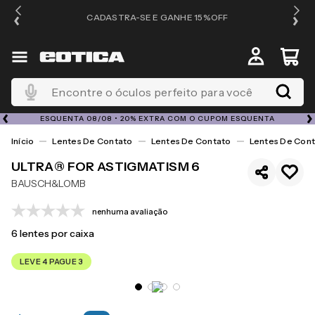
OS
CADASTRA-SE E GANHE 15%OFF
Encontre o óculos perfeito para você
ESQUENTA 08/08 • 20% EXTRA COM O CUPOM ESQUENTA
Lentes De Contato
Lentes De Contato
Lentes De Cont
ULTRA® FOR ASTIGMATISM 6
BAUSCH&LOMB
nenhuma avaliação
6
lentes por caixa
LEVE 4 PAGUE 3