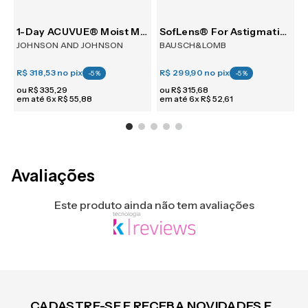
30
1-Day ACUVUE® Moist Multifocal 30
SofLens® For Astigmatism 6
JOHNSON AND JOHNSON
BAUSCH&LOMB
R$ 318,53
no pix
R$ 299,90
no pix
R
-
5
%
-
5
%
ou
R$
335
,
29
ou
R$
315
,
68
em até
6
x
R$
55
,
88
em até
6
x
R$
52
,
61
e
Avaliações
Este produto ainda não tem avaliações