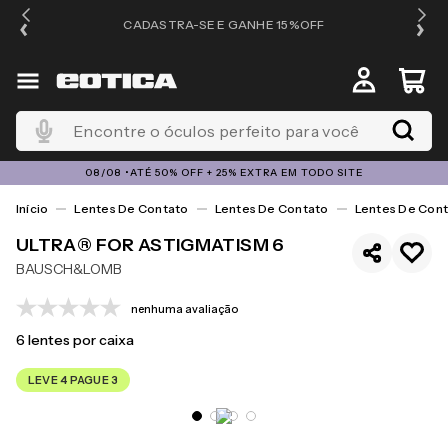
OS
CADASTRA-SE E GANHE 15%OFF
Encontre o óculos perfeito para você
08/08 •ATÉ 50% OFF + 25% EXTRA EM TODO SITE
Lentes De Contato
Lentes De Contato
Lentes De Cont
ULTRA® FOR ASTIGMATISM 6
BAUSCH&LOMB
nenhuma avaliação
6
lentes por caixa
LEVE 4 PAGUE 3