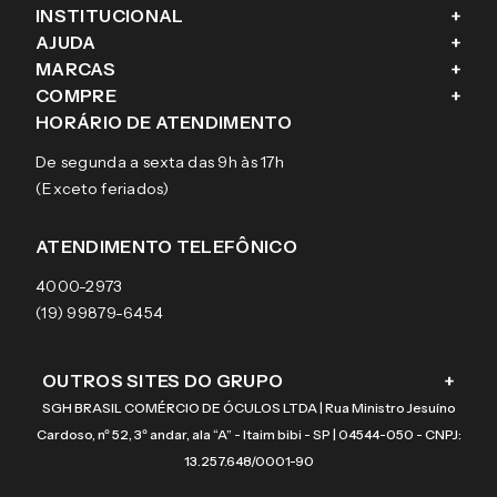
INSTITUCIONAL
+
AJUDA
+
Fale conosco
MARCAS
+
Blog
Como comprar
COMPRE
+
Sobre a eÓtica
Trocas e Devoluções
Ray-Ban
HORÁRIO DE ATENDIMENTO
Segurança
Entregas
Oakley
Óculos de grau
De segunda a sexta das 9h às 17h
Aviso de privacidade
Pagamentos
Tecnol
Óculos de sol
(Exceto feriados)
Termos e condições de uso
Garantias
Arnette
Lentes de contato
Meus pedidos
Vogue
Promoção
ATENDIMENTO TELEFÔNICO
Burberry
Coach
4000-2973
(19) 99879-6454
OUTROS SITES DO GRUPO
+
SGH BRASIL COMÉRCIO DE ÓCULOS LTDA | Rua Ministro Jesuíno
Cardoso, nº 52, 3º andar, ala “A” - Itaim bibi - SP | 04544-050 - CNPJ:
13.257.648/0001-90