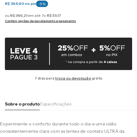
R$ 366,90
no pix
-
5
%
ou
R$
386
,
21
em até
7
x
R$
55
,
17
Conferir opções de parcelamento e pagamento
7 dias para
troca ou devolução
grátis
Sobre o produto
Especificações
Experimente o conforto durante todo o dia e uma visão
consistentemente clara com as lentes de contato ULTRA da