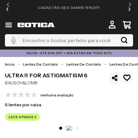
OS
CADASTRA-SE E GANHE 15%OFF
Encontre o óculos perfeito para você
08/08 •ATÉ 50% OFF + 25% EXTRA EM TODO SITE
Lentes De Contato
Lentes De Contato
Lentes De Cont
ULTRA® FOR ASTIGMATISM 6
BAUSCH&LOMB
nenhuma avaliação
6
lentes por caixa
LEVE 4 PAGUE 3