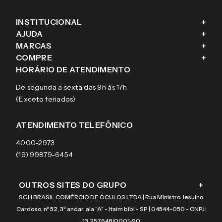
INSTITUCIONAL
+
AJUDA
+
Fale conosco
MARCAS
+
Blog
Como comprar
COMPRE
+
Sobre a eÓtica
Trocas e Devoluções
Ray-Ban
HORÁRIO DE ATENDIMENTO
Segurança
Entregas
Oakley
Óculos de grau
De segunda a sexta das 9h às 17h
Aviso de privacidade
Pagamentos
Tecnol
Óculos de sol
(Exceto feriados)
Termos e condições de uso
Garantias
Arnette
Lentes de contato
Meus pedidos
Vogue
Promoção
ATENDIMENTO TELEFÔNICO
Burberry
Coach
4000-2973
(19) 99879-6454
OUTROS SITES DO GRUPO
+
SGH BRASIL COMÉRCIO DE ÓCULOS LTDA | Rua Ministro Jesuíno
Cardoso, nº 52, 3º andar, ala “A” - Itaim bibi - SP | 04544-050 - CNPJ:
13.257.648/0001-90