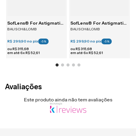
30
SofLens® For Astigmatism 6
SofLens® For Astigmatism 6
BAUSCH&LOMB
BAUSCH&LOMB
R$ 299,90
no pix
R$ 299,90
no pix
R
-
5
%
-
5
%
ou
R$
315
,
68
ou
R$
315
,
68
em até
6
x
R$
52
,
61
em até
6
x
R$
52
,
61
e
Avaliações
Este produto ainda não tem avaliações