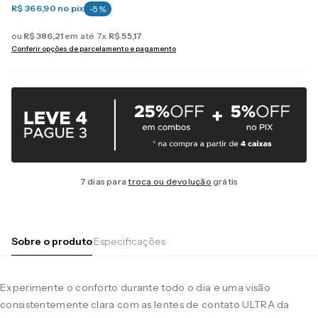
R$ 366,90
no pix
-
5
%
ou
R$
386
,
21
em até
7
x
R$
55
,
17
Conferir opções de parcelamento e pagamento
7 dias para
troca ou devolução
grátis
Sobre o produto
Especificações
Experimente o conforto durante todo o dia e uma visão
consistentemente clara com as lentes de contato ULTRA da