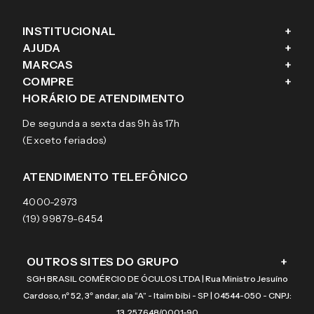
INSTITUCIONAL
+
AJUDA
+
Fale conosco
MARCAS
+
Blog
Como comprar
COMPRE
+
Sobre a eÓtica
Trocas e Devoluções
Ray-Ban
HORÁRIO DE ATENDIMENTO
Segurança
Entregas
Oakley
Óculos de grau
De segunda a sexta das 9h às 17h
Aviso de privacidade
Pagamentos
Tecnol
Óculos de sol
(Exceto feriados)
Termos e condições de uso
Garantias
Arnette
Lentes de contato
Meus pedidos
Vogue
Promoção
ATENDIMENTO TELEFÔNICO
Burberry
Coach
4000-2973
(19) 99879-6454
OUTROS SITES DO GRUPO
+
SGH BRASIL COMÉRCIO DE ÓCULOS LTDA | Rua Ministro Jesuíno
Cardoso, nº 52, 3º andar, ala “A” - Itaim bibi - SP | 04544-050 - CNPJ:
13.257.648/0001-90