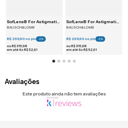
SofLens® For Astigmatism 6
SofLens® For Astigmatism 6
BAUSCH&LOMB
BAUSCH&LOMB
R$ 299,90
no pix
R$ 299,90
no pix
R
-
5
%
-
5
%
ou
R$
315
,
68
ou
R$
315
,
68
em até
6
x
R$
52
,
61
em até
6
x
R$
52
,
61
e
Avaliações
Este produto ainda não tem avaliações