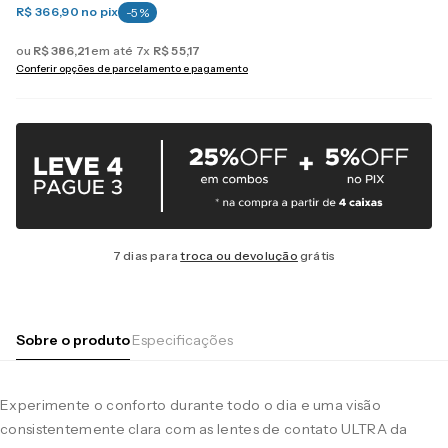
R$ 366,90
no pix
-
5
%
ou
R$
386
,
21
em até
7
x
R$
55
,
17
Conferir opções de parcelamento e pagamento
7 dias para
troca ou devolução
grátis
Sobre o produto
Especificações
Experimente o conforto durante todo o dia e uma visão
consistentemente clara com as lentes de contato ULTRA da