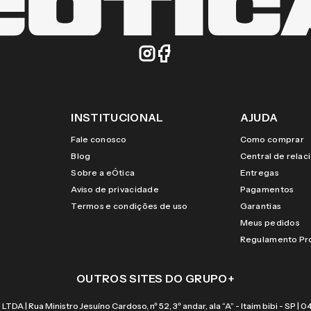
INSTITUCIONAL
AJUDA
Fale conosco
Como comprar
Blog
Central de rela
Sobre a eÓtica
Entregas
Aviso de privacidade
Pagamentos
Termos e condições de uso
Garantias
Meus pedidos
Regulamento P
OUTROS SITES DO GRUPO
+
 Rua Ministro Jesuíno Cardoso, nº 52, 3º andar, ala “A” - Itaim bibi - SP |