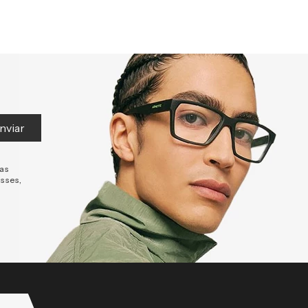
nviar
tas
esses,