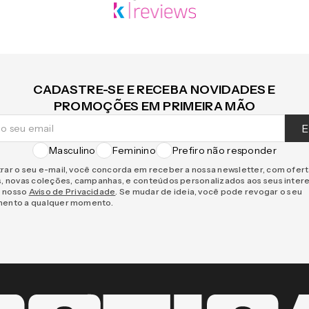
CADASTRE-SE E RECEBA NOVIDADES E
PROMOÇÕES EM PRIMEIRA MÃO
E
Masculino
Feminino
Prefiro não responder
rar o seu e-mail, você concorda em receber a nossa newsletter, com ofer
s, novas coleções, campanhas, e conteúdos personalizados aos seus inter
 nosso
Aviso de Privacidade
. Se mudar de ideia, você pode revogar o seu
mento a qualquer momento.