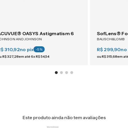
ACUVUE® OASYS Astigmatism 6
SofLens® Fo
OHNSON AND JOHNSON
BAUSCH&LOMB
R$ 310,92
no pix
R$ 299,90
no 
-
5
%
u
R$
327
,
28
em até
6
x
R$
54
,
54
ou
R$
315
,
68
em at
Este produto ainda não tem avaliações