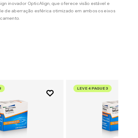
n inovador OpticAlign, que oferece visão estável e
le de aberração esférica otimizado em ambos os eixos
uscamento.
3
LEVE 4 PAGUE 3