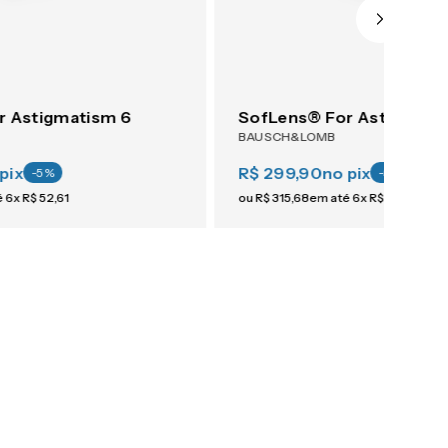
r Astigmatism 6
SofLens® For Astigmati
BAUSCH&LOMB
pix
R$ 299,90
no pix
-
5
%
-
5
%
é
6
x
R$
52
,
61
ou
R$
315
,
68
em até
6
x
R$
52
,
61