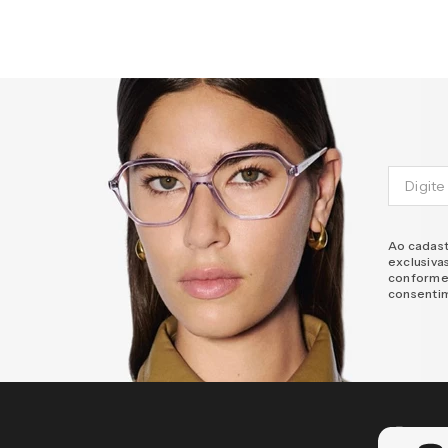
Ao cadast
exclusiva
conforme
consenti