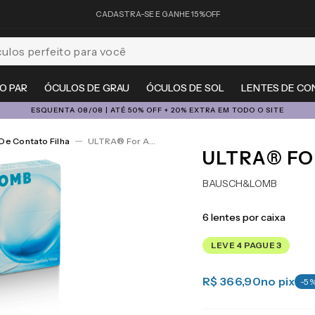
CADASTRA-SE E GANHE 15%OFF
feito para você
O PAR
ÓCULOS DE GRAU
ÓCULOS DE SOL
LENTES DE CO
ESQUENTA 08/08 | ATÉ 50% OFF + 20% EXTRA EM TODO O SITE
De Contato Filha
ULTRA® For Astigmatism 6
ULTRA® FO
BAUSCH&LOMB
6
lentes por caixa
LEVE 4 PAGUE 3
R$ 366,90
no pix
-
5