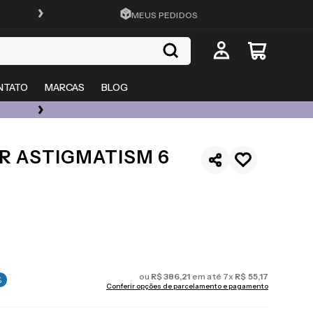
FRETE GRÁTIS EM TODO O SITE
MEUS PEDIDOS
NTATO
MARCAS
BLOG
ÓCULOS DE GRAU, SOL E LENTES COM ATÉ 50% OFF + 20% EXTRA
R ASTIGMATISM 6
ou
R$
386
,
21
em até
7
x
R$
55
,
17
%
Conferir opções de parcelamento e pagamento