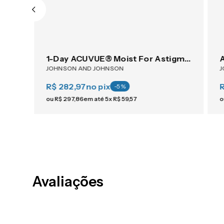
ACUVUE® OASYS 1-Day For Astigmatism 30
1-Day ACUVUE® Moist For Astigmatism 30
JOHNSON AND JOHNSON
J
R$ 282,97
no pix
-
5
%
ou
R$
297
,
86
em até
5
x
R$
59
,
57
o
Avaliações