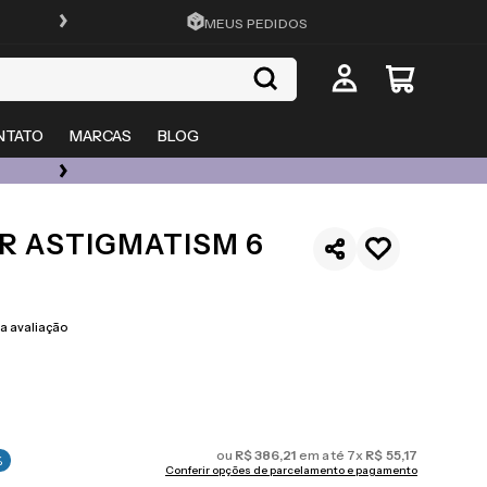
FRETE GRÁTIS EM TODO O SITE
MEUS PEDIDOS
NTATO
MARCAS
BLOG
ÓCULOS DE GRAU, SOL E LENTES COM ATÉ 50% OFF + 20% EXTRA
R ASTIGMATISM 6
 avaliação
ou
R$
386
,
21
em até
7
x
R$
55
,
17
%
Conferir opções de parcelamento e pagamento