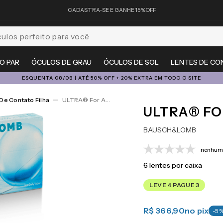
CADASTRA-SE E GANHE 15%OFF
feito para você
O PAR
ÓCULOS DE GRAU
ÓCULOS DE SOL
LENTES DE CO
ESQUENTA 08/08 | ATÉ 50% OFF + 20% EXTRA EM TODO O SITE
De Contato Filha
ULTRA® For Astigmatism 6
ULTRA® FO
BAUSCH&LOMB
nenhuma
6
lentes por caixa
LEVE 4 PAGUE 3
R$ 366,90
no pix
-
5