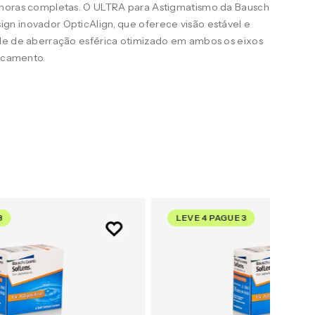
 horas completas. O ULTRA para Astigmatismo da Bausch
n inovador OpticAlign, que oferece visão estável e
le de aberração esférica otimizado em ambos os eixos
uscamento.
3
LEVE 4 PAGUE 3