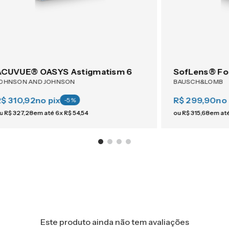
ACUVUE® OASYS Astigmatism 6
SofLens® Fo
OHNSON AND JOHNSON
BAUSCH&LOMB
R$ 310,92
no pix
R$ 299,90
no 
-
5
%
u
R$
327
,
28
em até
6
x
R$
54
,
54
ou
R$
315
,
68
em at
Este produto ainda não tem avaliações