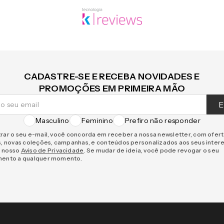
CADASTRE-SE E RECEBA NOVIDADES E
PROMOÇÕES EM PRIMEIRA MÃO
E
Masculino
Feminino
Prefiro não responder
rar o seu e-mail, você concorda em receber a nossa newsletter, com ofer
s, novas coleções, campanhas, e conteúdos personalizados aos seus inter
 nosso
Aviso de Privacidade
. Se mudar de ideia, você pode revogar o seu
mento a qualquer momento.