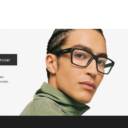
nviar
tas
esses,