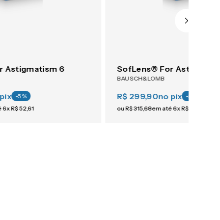
r Astigmatism 6
SofLens® For Astigmati
BAUSCH&LOMB
pix
R$ 299,90
no pix
-
5
%
-
5
%
é
6
x
R$
52
,
61
ou
R$
315
,
68
em até
6
x
R$
52
,
61