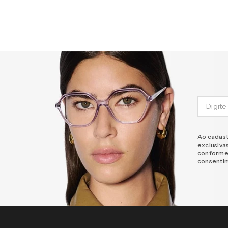
Ao cadast
exclusiva
conforme
consenti