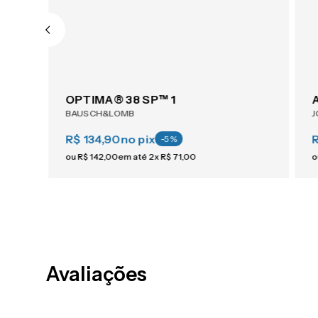
OPTIMA® 38 SP™ 1
BAUSCH&LOMB
J
R$ 134,90
no pix
-
5
%
ou
R$
142
,
00
em até
2
x
R$
71
,
00
o
Avaliações