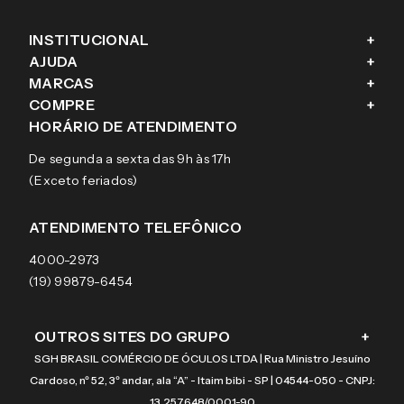
INSTITUCIONAL
+
AJUDA
+
Fale conosco
MARCAS
+
Blog
Como comprar
COMPRE
+
Sobre a eÓtica
Trocas e Devoluções
Ray-Ban
HORÁRIO DE ATENDIMENTO
Segurança
Entregas
Oakley
Óculos de grau
De segunda a sexta das 9h às 17h
Aviso de privacidade
Pagamentos
Tecnol
Óculos de sol
(Exceto feriados)
Termos e condições de uso
Garantias
Arnette
Lentes de contato
Meus pedidos
Vogue
Promoção
ATENDIMENTO TELEFÔNICO
Burberry
Coach
4000-2973
(19) 99879-6454
OUTROS SITES DO GRUPO
+
SGH BRASIL COMÉRCIO DE ÓCULOS LTDA | Rua Ministro Jesuíno
Cardoso, nº 52, 3º andar, ala “A” - Itaim bibi - SP | 04544-050 - CNPJ:
13.257.648/0001-90