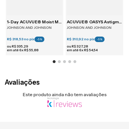
m 6
1-Day ACUVUE® Moist Multifocal 30
ACUVUE® OASYS Astigmatism 6
JOHNSON AND JOHNSON
JOHNSON AND JOHNSON
R$ 318,53
no pix
R$ 310,92
no pix
R
-
5
%
-
5
%
ou
R$
335
,
29
ou
R$
327
,
28
em até
6
x
R$
55
,
88
em até
6
x
R$
54
,
54
e
Avaliações
Este produto ainda não tem avaliações