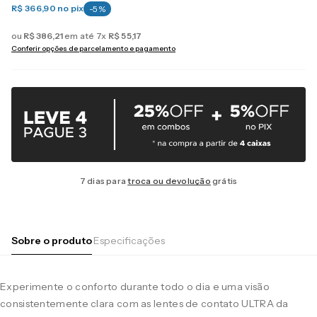
R$ 366,90
no pix
-
5
%
ou
R$
386
,
21
em até
7
x
R$
55
,
17
Conferir opções de parcelamento e pagamento
7 dias para
troca ou devolução
grátis
Sobre o produto
Especificações
Experimente o conforto durante todo o dia e uma visão
consistentemente clara com as lentes de contato ULTRA da