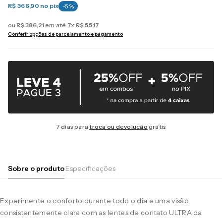
R$ 366,90
no pix
-
5
%
ou
R$
386
,
21
em até
7
x
R$
55
,
17
Conferir opções de parcelamento e pagamento
7 dias para
troca ou devolução
grátis
Sobre o produto
Especificações
Experimente o conforto durante todo o dia e uma visão
consistentemente clara com as lentes de contato ULTRA da