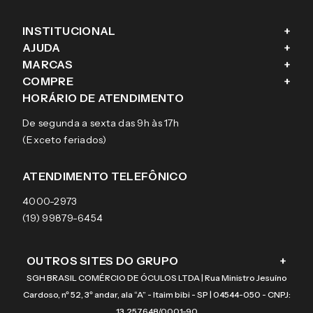
INSTITUCIONAL
+
AJUDA
+
Fale conosco
MARCAS
+
Blog
Como comprar
COMPRE
+
Sobre a eÓtica
Trocas e Devoluções
Ray-Ban
HORÁRIO DE ATENDIMENTO
Segurança
Entregas
Oakley
Óculos de grau
De segunda a sexta das 9h às 17h
Aviso de privacidade
Pagamentos
Tecnol
Óculos de sol
(Exceto feriados)
Termos e condições de uso
Garantias
Arnette
Lentes de contato
Meus pedidos
Vogue
Promoção
ATENDIMENTO TELEFÔNICO
Burberry
Coach
4000-2973
(19) 99879-6454
OUTROS SITES DO GRUPO
+
SGH BRASIL COMÉRCIO DE ÓCULOS LTDA | Rua Ministro Jesuíno
Cardoso, nº 52, 3º andar, ala “A” - Itaim bibi - SP | 04544-050 - CNPJ:
13.257.648/0001-90