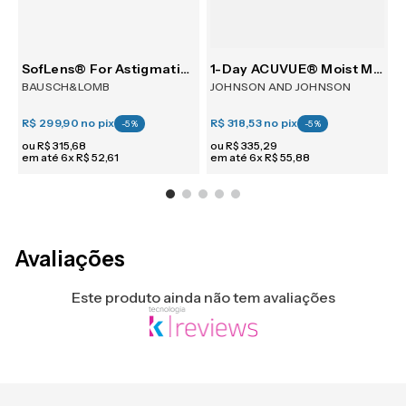
SofLens® For Astigmatism 6
1-Day ACUVUE® Moist Multifocal 30
BAUSCH&LOMB
JOHNSON AND JOHNSON
R$ 299,90
no pix
R$ 318,53
no pix
R
-
5
%
-
5
%
ou
R$
315
,
68
ou
R$
335
,
29
em até
6
x
R$
52
,
61
em até
6
x
R$
55
,
88
e
Avaliações
Este produto ainda não tem avaliações