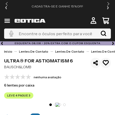
OS
CADASTRA-SE E GANHE 15%OFF
Encontre o óculos perfeito para você
ESQUENTA 08/08 • 20% EXTRA COM O CUPOM ESQUENTA
Lentes De Contato
Lentes De Contato
Lentes De Cont
ULTRA® FOR ASTIGMATISM 6
BAUSCH&LOMB
nenhuma avaliação
6
lentes por caixa
LEVE 4 PAGUE 3