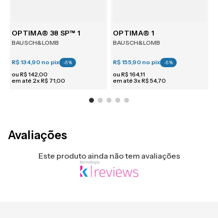
m 6
OPTIMA® 38 SP™ 1
OPTIMA® 1
BAUSCH&LOMB
BAUSCH&LOMB
R$ 134,90
no pix
R$ 155,90
no pix
R
-
5
%
-
5
%
ou
R$
142
,
00
ou
R$
164
,
11
em até
2
x
R$
71
,
00
em até
3
x
R$
54
,
70
e
Avaliações
Este produto ainda não tem avaliações