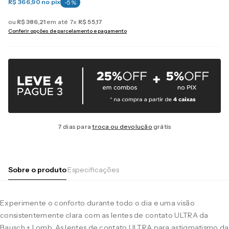
R$ 366,90
no pix
-
5
%
ou
R$
386
,
21
em até
7
x
R$
55
,
17
Conferir opções de parcelamento e pagamento
7 dias para
troca ou devolução
grátis
Sobre o produto
Especificações
Experimente o conforto durante todo o dia e uma visão
consistentemente clara com as lentes de contato ULTRA da
Bausch + Lomb. As lentes de contato ULTRA para astigmatismo da