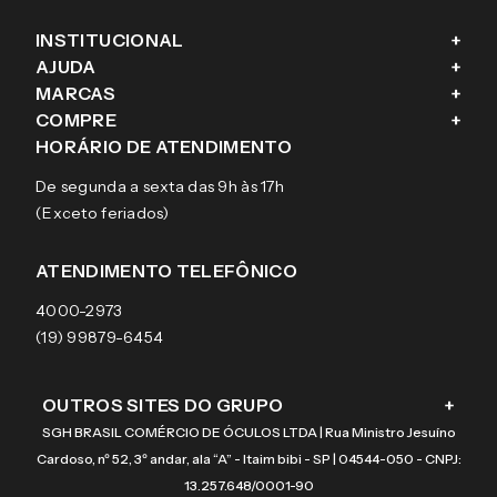
INSTITUCIONAL
+
AJUDA
+
Fale conosco
MARCAS
+
Blog
Como comprar
COMPRE
+
Sobre a eÓtica
Trocas e Devoluções
Ray-Ban
HORÁRIO DE ATENDIMENTO
Segurança
Entregas
Oakley
Óculos de grau
De segunda a sexta das 9h às 17h
Aviso de privacidade
Pagamentos
Tecnol
Óculos de sol
(Exceto feriados)
Termos e condições de uso
Garantias
Arnette
Lentes de contato
Meus pedidos
Vogue
Promoção
ATENDIMENTO TELEFÔNICO
Burberry
Coach
4000-2973
(19) 99879-6454
OUTROS SITES DO GRUPO
+
SGH BRASIL COMÉRCIO DE ÓCULOS LTDA | Rua Ministro Jesuíno
Cardoso, nº 52, 3º andar, ala “A” - Itaim bibi - SP | 04544-050 - CNPJ:
13.257.648/0001-90