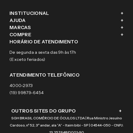
INSTITUCIONAL
+
AJUDA
+
Fale conosco
MARCAS
+
Blog
Como comprar
COMPRE
+
Sobre a eÓtica
Trocas e Devoluções
Ray-Ban
HORÁRIO DE ATENDIMENTO
Segurança
Entregas
Oakley
Óculos de grau
De segunda a sexta das 9h às 17h
Aviso de privacidade
Pagamentos
Tecnol
Óculos de sol
(Exceto feriados)
Termos e condições de uso
Garantias
Arnette
Lentes de contato
Meus pedidos
Vogue
Promoção
ATENDIMENTO TELEFÔNICO
Burberry
Coach
4000-2973
(19) 99879-6454
OUTROS SITES DO GRUPO
+
SGH BRASIL COMÉRCIO DE ÓCULOS LTDA | Rua Ministro Jesuíno
Cardoso, nº 52, 3º andar, ala “A” - Itaim bibi - SP | 04544-050 - CNPJ:
13.257.648/0001-90