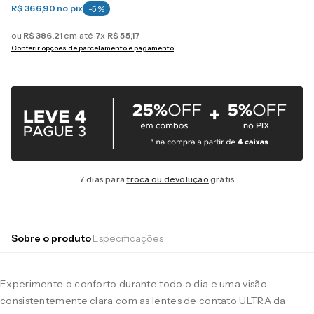
R$ 366,90
no pix
-
5
%
ou
R$
386
,
21
em até
7
x
R$
55
,
17
Conferir opções de parcelamento e pagamento
7 dias para
troca ou devolução
grátis
Sobre o produto
Especificações
Experimente o conforto durante todo o dia e uma visão
consistentemente clara com as lentes de contato ULTRA da