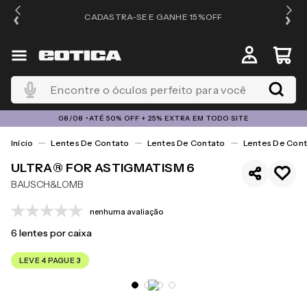
OS
CADASTRA-SE E GANHE 15%OFF
Encontre o óculos perfeito para você
08/08 •ATÉ 50% OFF + 25% EXTRA EM TODO SITE
Lentes De Contato
Lentes De Contato
Lentes De Cont
ULTRA® FOR ASTIGMATISM 6
BAUSCH&LOMB
nenhuma avaliação
6
lentes por caixa
LEVE 4 PAGUE 3