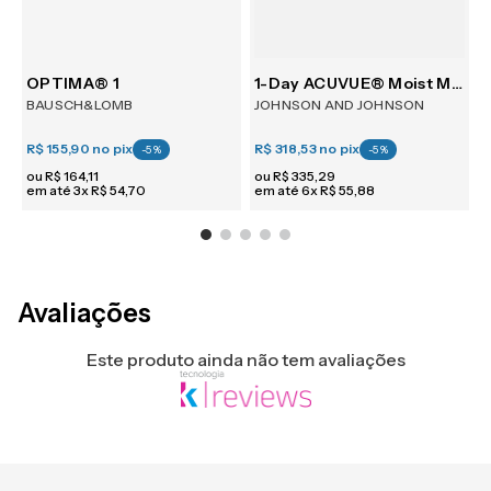
OPTIMA® 1
1-Day ACUVUE® Moist Multifocal 30
BAUSCH&LOMB
JOHNSON AND JOHNSON
R$ 155,90
no pix
R$ 318,53
no pix
R
-
5
%
-
5
%
ou
R$
164
,
11
ou
R$
335
,
29
em até
3
x
R$
54
,
70
em até
6
x
R$
55
,
88
e
Avaliações
Este produto ainda não tem avaliações