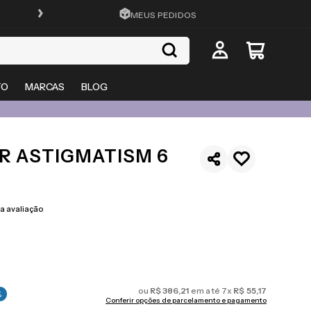
FRETE GRÁTIS EM TODO O SITE
MEUS PEDIDOS
TO
MARCAS
BLOG
R ASTIGMATISM 6
 avaliação
ou
R$
386
,
21
em até
7
x
R$
55
,
17
%
Conferir opções de parcelamento e pagamento