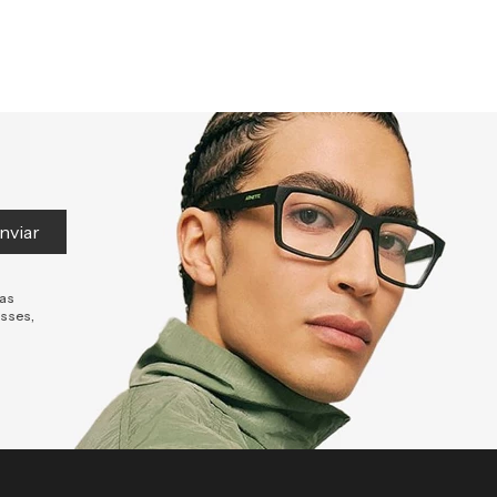
nviar
tas
esses,