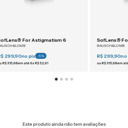
SofLens® For Astigmatism 6
SofLens® Fo
BAUSCH&LOMB
BAUSCH&LOMB
R$ 299,90
no pix
R$ 299,90
no 
-
5
%
u
R$
315
,
68
em até
6
x
R$
52
,
61
ou
R$
315
,
68
em at
Este produto ainda não tem avaliações