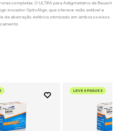
 horas completas. O ULTRA para Astigmatismo da Bausch
n inovador OpticAlign, que oferece visão estável e
le de aberração esférica otimizado em ambos os eixos
uscamento.
3
LEVE 4 PAGUE 3