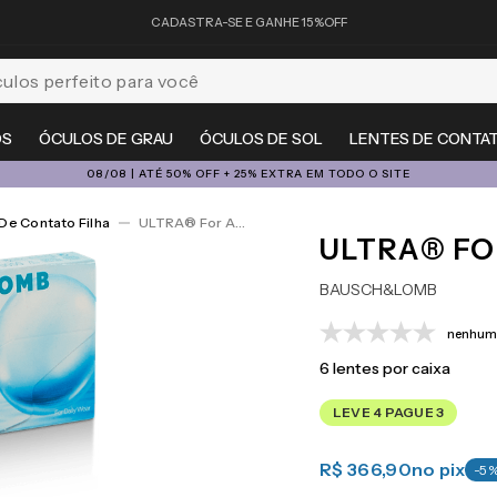
CADASTRA-SE E GANHE 15%OFF
feito para você
OS
ÓCULOS DE GRAU
ÓCULOS DE SOL
LENTES DE CONTA
08/08 | ATÉ 50% OFF + 25% EXTRA EM TODO O SITE
De Contato Filha
ULTRA® For Astigmatism 6
ULTRA® FO
BAUSCH&LOMB
nenhuma
6
lentes por caixa
LEVE 4 PAGUE 3
R$ 366,90
no pix
-
5