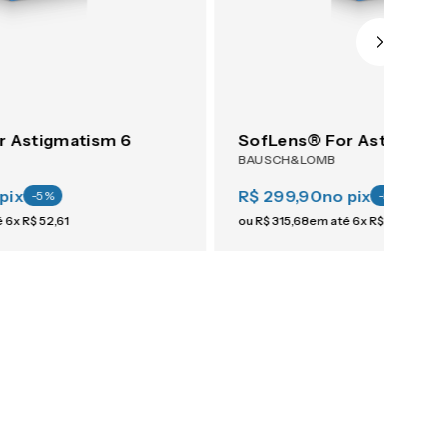
r Astigmatism 6
SofLens® For Astigmati
BAUSCH&LOMB
pix
R$ 299,90
no pix
-
5
%
-
5
%
é
6
x
R$
52
,
61
ou
R$
315
,
68
em até
6
x
R$
52
,
61