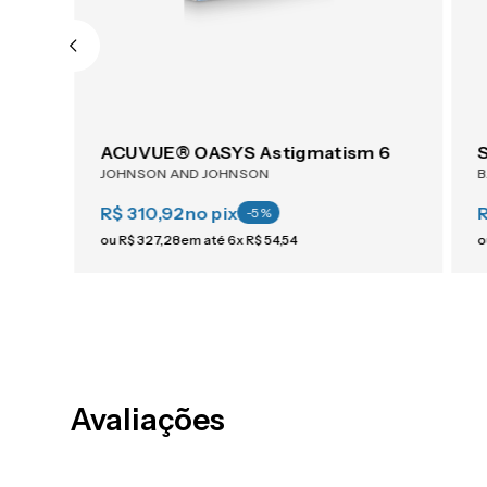
ACUVUE® OASYS 1-Day For Astigmatism 30
ACUVUE® OASYS Astigmatism 6
JOHNSON AND JOHNSON
R$ 310,92
no pix
-
5
%
ou
R$
327
,
28
em até
6
x
R$
54
,
54
o
Avaliações