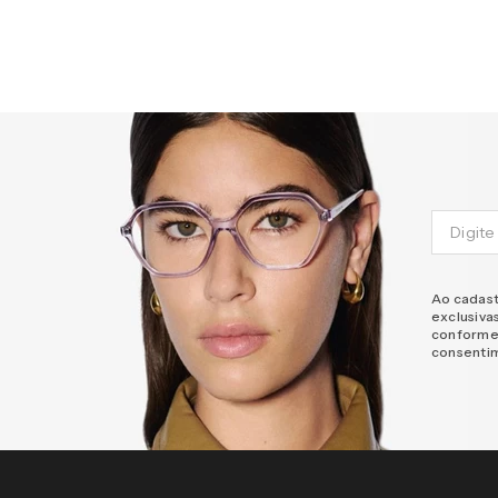
Ao cadast
exclusiva
conforme
consenti