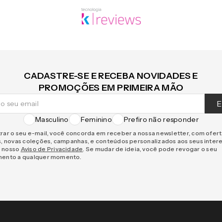
CADASTRE-SE E RECEBA NOVIDADES E
PROMOÇÕES EM PRIMEIRA MÃO
E
Masculino
Feminino
Prefiro não responder
rar o seu e-mail, você concorda em receber a nossa newsletter, com ofer
s, novas coleções, campanhas, e conteúdos personalizados aos seus inter
 nosso
Aviso de Privacidade
. Se mudar de ideia, você pode revogar o seu
mento a qualquer momento.