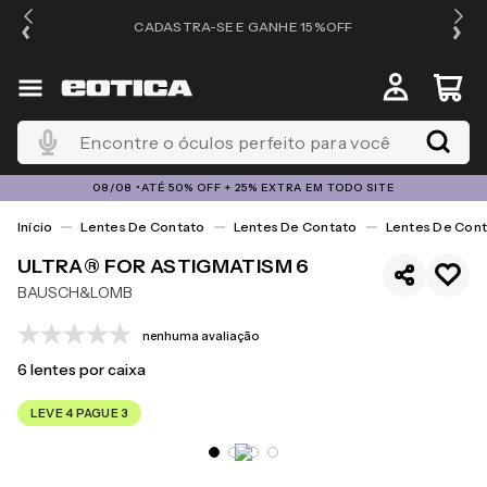
OS
CADASTRA-SE E GANHE 15%OFF
Encontre o óculos perfeito para você
08/08 •ATÉ 50% OFF + 25% EXTRA EM TODO SITE
Lentes De Contato
Lentes De Contato
Lentes De Cont
ULTRA® FOR ASTIGMATISM 6
BAUSCH&LOMB
nenhuma avaliação
6
lentes por caixa
LEVE 4 PAGUE 3