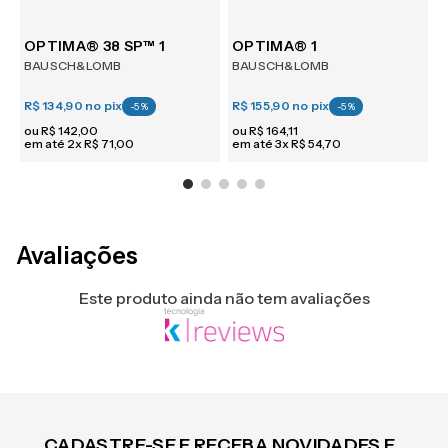
m 6
OPTIMA® 38 SP™ 1
OPTIMA® 1
BAUSCH&LOMB
BAUSCH&LOMB
R$ 134,90
no pix
R$ 155,90
no pix
R
-
5
%
-
5
%
ou
R$
142
,
00
ou
R$
164
,
11
em até
2
x
R$
71
,
00
em até
3
x
R$
54
,
70
e
Avaliações
Este produto ainda não tem avaliações