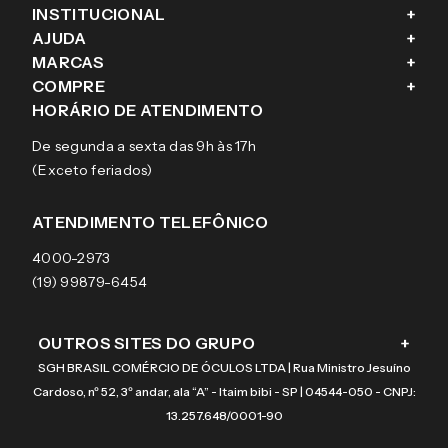
INSTITUCIONAL
+
AJUDA
+
Fale conosco
MARCAS
+
Blog
Como comprar
COMPRE
+
Sobre a eÓtica
Trocas e Devoluções
Ray-Ban
HORÁRIO DE ATENDIMENTO
Segurança
Entregas
Oakley
Óculos de grau
De segunda a sexta das 9h às 17h
Aviso de privacidade
Pagamentos
Tecnol
Óculos de sol
(Exceto feriados)
Termos e condições de uso
Garantias
Arnette
Lentes de contato
Meus pedidos
Vogue
Promoção
ATENDIMENTO TELEFÔNICO
Burberry
Coach
4000-2973
(19) 99879-6454
OUTROS SITES DO GRUPO
+
SGH BRASIL COMÉRCIO DE ÓCULOS LTDA | Rua Ministro Jesuíno
Cardoso, nº 52, 3º andar, ala “A” - Itaim bibi - SP | 04544-050 - CNPJ:
13.257.648/0001-90