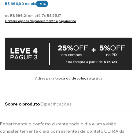
R$ 366,90
no pix
-
5
%
ou
R$
386
,
21
em até
7
x
R$
55
,
17
Conferir opções de parcelamento e pagamento
7 dias para
troca ou devolução
grátis
Sobre o produto
Especificações
Experimente o conforto durante todo o dia e uma visão
consistentemente clara com as lentes de contato ULTRA da