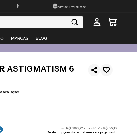
ATÉ 10X SEM JUROS
MEUS PEDIDOS
TO
MARCAS
BLOG
R ASTIGMATISM 6
 avaliação
ou
R$
386
,
21
em até
7
x
R$
55
,
17
%
Conferir opções de parcelamento e pagamento