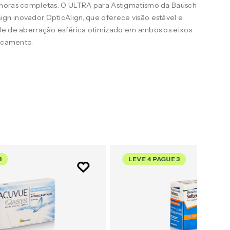
 horas completas. O ULTRA para Astigmatismo da Bausch
n inovador OpticAlign, que oferece visão estável e
le de aberração esférica otimizado em ambos os eixos
uscamento.
3
LEVE 4 PAGUE 3