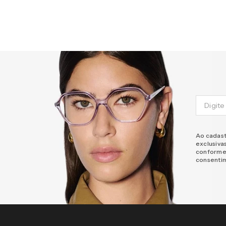
Ao cadast
exclusiva
conforme
consenti