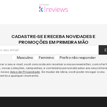
CADASTRE-SE E RECEBA NOVIDADES E
PROMOÇÕES EM PRIMEIRA MÃO
E
Masculino
Feminino
Prefiro não responder
rar o seu e-mail, você concorda em receber a nossa newsletter, com ofer
s, novas coleções, campanhas, e conteúdos personalizados aos seus inter
 nosso
Aviso de Privacidade
. Se mudar de ideia, você pode revogar o seu
mento a qualquer momento.