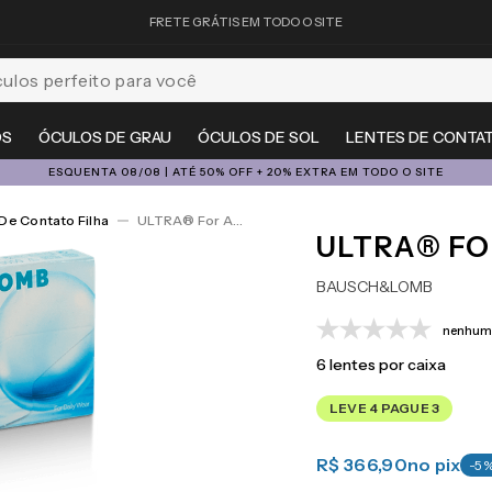
FRETE GRÁTIS EM TODO O SITE
feito para você
OS
ÓCULOS DE GRAU
ÓCULOS DE SOL
LENTES DE CONTA
ESQUENTA 08/08 | ATÉ 50% OFF + 20% EXTRA EM TODO O SITE
De Contato Filha
ULTRA® For Astigmatism 6
ULTRA® FO
BAUSCH&LOMB
nenhuma
6
lentes por caixa
LEVE 4 PAGUE 3
R$ 366,90
no pix
-
5