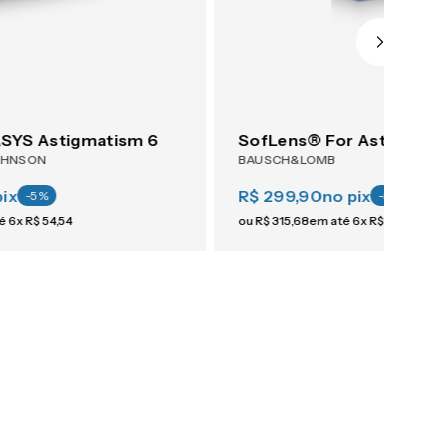
YS Astigmatism 6
SofLens® For Astigmati
OHNSON
BAUSCH&LOMB
pix
R$ 299,90
no pix
-
5
%
-
5
%
té
6
x
R$
54
,
54
ou
R$
315
,
68
em até
6
x
R$
52
,
61