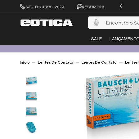
CADASTRA-SE E GANHE 15%OFF
SAC: (11) 4000-2973
RECOMPRA
Encontre o óculos per
SALE
LANÇAMENT
Lentes De Contato
Lentes De Contato
Lentes 