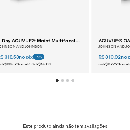
1-Day ACUVUE® Moist Multifocal 30
ACUVUE® OAS
OHNSON AND JOHNSON
JOHNSON AND J
$ 318,53
no pix
R$ 310,92
no 
-
5
%
u
R$
335
,
29
em até
6
x
R$
55
,
88
ou
R$
327
,
28
em a
Este produto ainda não tem avaliações