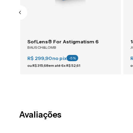
SofLens® For Astigmatism 6
BAUSCH&LOMB
J
R$ 299,90
no pix
R
-
5
%
ou
R$
315
,
68
em até
6
x
R$
52
,
61
o
Avaliações