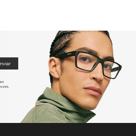
nviar
tas
esses,