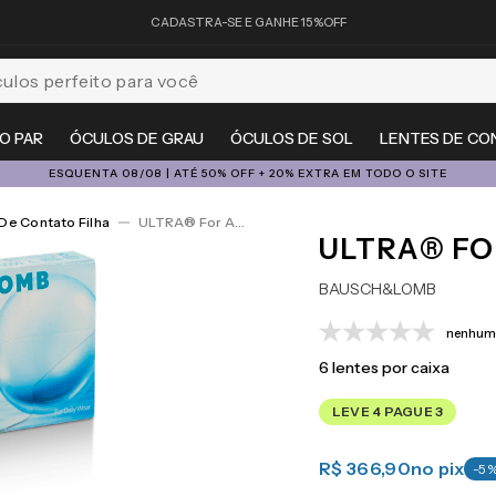
CADASTRA-SE E GANHE 15%OFF
feito para você
O PAR
ÓCULOS DE GRAU
ÓCULOS DE SOL
LENTES DE CO
ESQUENTA 08/08 | ATÉ 50% OFF + 20% EXTRA EM TODO O SITE
De Contato Filha
ULTRA® For Astigmatism 6
ULTRA® FO
BAUSCH&LOMB
nenhuma
6
lentes por caixa
LEVE 4 PAGUE 3
R$ 366,90
no pix
-
5