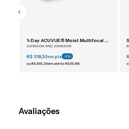
1-Day ACUVUE® Moist Multifocal 30
JOHNSON AND JOHNSON
R$ 318,53
no pix
-
5
%
ou
R$
335
,
29
em até
6
x
R$
55
,
88
o
Avaliações