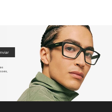
nviar
tas
esses,