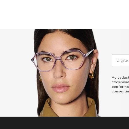
Ao cadast
exclusiva
conforme
consenti