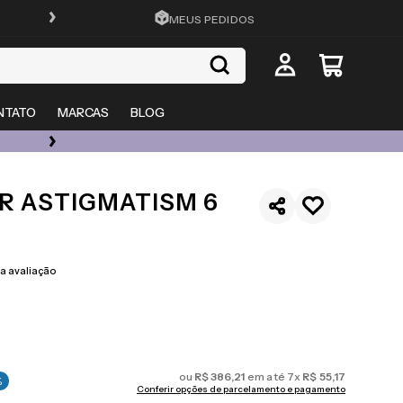
FRETE GRÁTIS EM TODO O SITE
MEUS PEDIDOS
NTATO
MARCAS
BLOG
ÓCULOS DE GRAU, SOL E LENTES COM ATÉ 50% OFF + 20% EXTRA
R ASTIGMATISM 6
 avaliação
ou
R$
386
,
21
em até
7
x
R$
55
,
17
%
Conferir opções de parcelamento e pagamento