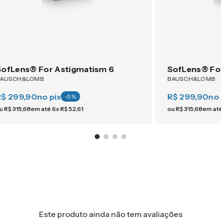
SofLens® For Astigmatism 6
SofLens® Fo
BAUSCH&LOMB
BAUSCH&LOMB
R$ 299,90
no pix
R$ 299,90
no 
-
5
%
u
R$
315
,
68
em até
6
x
R$
52
,
61
ou
R$
315
,
68
em at
Este produto ainda não tem avaliações