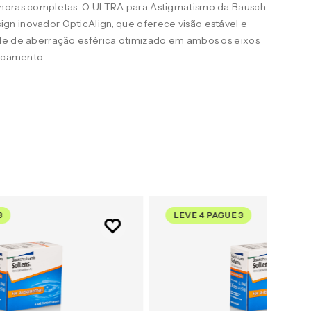
 horas completas. O ULTRA para Astigmatismo da Bausch
n inovador OpticAlign, que oferece visão estável e
le de aberração esférica otimizado em ambos os eixos
uscamento.
3
LEVE 4 PAGUE 3