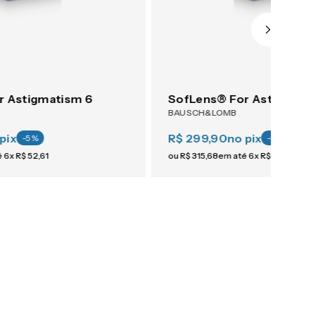
r Astigmatism 6
SofLens® For Astigmati
BAUSCH&LOMB
pix
R$ 299,90
no pix
-
5
%
-
5
%
é
6
x
R$
52
,
61
ou
R$
315
,
68
em até
6
x
R$
52
,
61