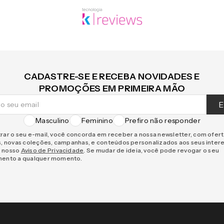
CADASTRE-SE E RECEBA NOVIDADES E
PROMOÇÕES EM PRIMEIRA MÃO
E
Masculino
Feminino
Prefiro não responder
rar o seu e-mail, você concorda em receber a nossa newsletter, com ofer
s, novas coleções, campanhas, e conteúdos personalizados aos seus inter
 nosso
Aviso de Privacidade
. Se mudar de ideia, você pode revogar o seu
mento a qualquer momento.