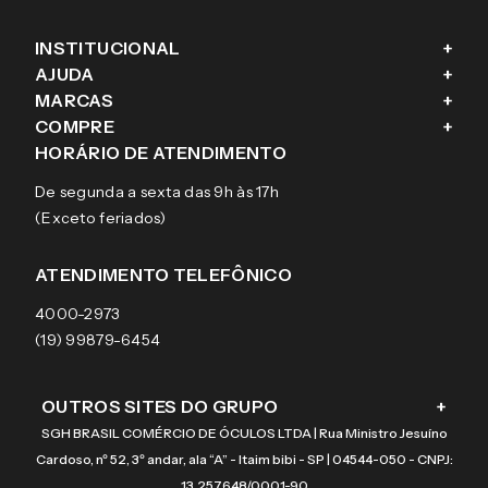
INSTITUCIONAL
+
AJUDA
+
Fale conosco
MARCAS
+
Blog
Como comprar
COMPRE
+
Sobre a eÓtica
Trocas e Devoluções
Ray-Ban
HORÁRIO DE ATENDIMENTO
Segurança
Entregas
Oakley
Óculos de grau
De segunda a sexta das 9h às 17h
Aviso de privacidade
Pagamentos
Tecnol
Óculos de sol
(Exceto feriados)
Termos e condições de uso
Garantias
Arnette
Lentes de contato
Meus pedidos
Vogue
Promoção
ATENDIMENTO TELEFÔNICO
Burberry
Coach
4000-2973
(19) 99879-6454
OUTROS SITES DO GRUPO
+
SGH BRASIL COMÉRCIO DE ÓCULOS LTDA | Rua Ministro Jesuíno
Cardoso, nº 52, 3º andar, ala “A” - Itaim bibi - SP | 04544-050 - CNPJ:
13.257.648/0001-90