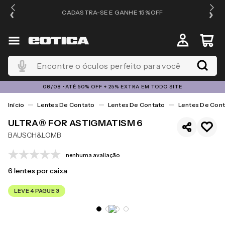
OS
CADASTRA-SE E GANHE 15%OFF
Encontre o óculos perfeito para você
08/08 •ATÉ 50% OFF + 25% EXTRA EM TODO SITE
Lentes De Contato
Lentes De Contato
Lentes De Cont
ULTRA® FOR ASTIGMATISM 6
BAUSCH&LOMB
nenhuma avaliação
6
lentes por caixa
LEVE 4 PAGUE 3