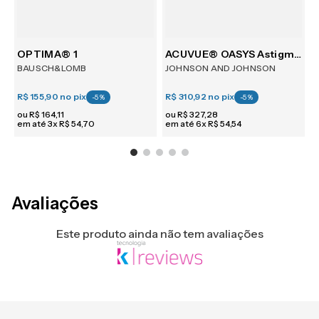
m 6
OPTIMA® 1
ACUVUE® OASYS Astigmatism 6
BAUSCH&LOMB
JOHNSON AND JOHNSON
R$ 155,90
no pix
R$ 310,92
no pix
R
-
5
%
-
5
%
ou
R$
164
,
11
ou
R$
327
,
28
em até
3
x
R$
54
,
70
em até
6
x
R$
54
,
54
e
Avaliações
Este produto ainda não tem avaliações