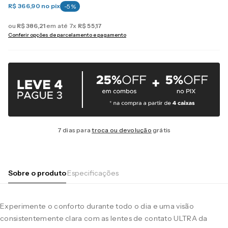
R$ 366,90
no pix
-
5
%
ou
R$
386
,
21
em até
7
x
R$
55
,
17
Conferir opções de parcelamento e pagamento
7 dias para
troca ou devolução
grátis
Sobre o produto
Especificações
Experimente o conforto durante todo o dia e uma visão
consistentemente clara com as lentes de contato ULTRA da