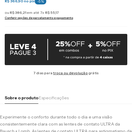
R$ 366,90
no pix
-
5
%
ou
R$
386
,
21
em até
7
x
R$
55
,
17
Conferir opções de parcelamento e pagamento
7 dias para
troca ou devolução
grátis
Sobre o produto
Especificações
Experimente o conforto durante todo o dia e uma visão
consistentemente clara com as lentes de contato ULTRA da
Bausch + Lomb. As lentes de contato ULTRA para astigmatismo da