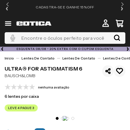
OS
CADASTRA-SE E GANHE 15%OFF
Encontre o óculos perfeito para você
ESQUENTA 08/08 • 20% EXTRA COM O CUPOM ESQUENTA
Lentes De Contato
Lentes De Contato
Lentes De Cont
ULTRA® FOR ASTIGMATISM 6
BAUSCH&LOMB
nenhuma avaliação
6
lentes por caixa
LEVE 4 PAGUE 3