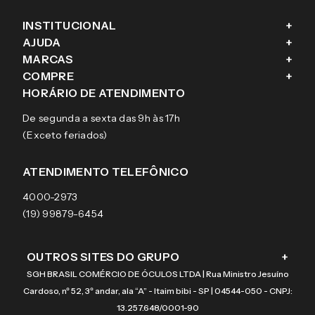
INSTITUCIONAL
+
AJUDA
+
Fale conosco
MARCAS
+
Blog
Como comprar
COMPRE
+
Sobre a eÓtica
Trocas e Devoluções
Ray-Ban
HORÁRIO DE ATENDIMENTO
Segurança
Entregas
Oakley
Óculos de grau
De segunda a sexta das 9h às 17h
Aviso de privacidade
Pagamentos
Tecnol
Óculos de sol
(Exceto feriados)
Termos e condições de uso
Garantias
Arnette
Lentes de contato
Meus pedidos
Vogue
Promoção
ATENDIMENTO TELEFÔNICO
Burberry
Coach
4000-2973
(19) 99879-6454
OUTROS SITES DO GRUPO
+
SGH BRASIL COMÉRCIO DE ÓCULOS LTDA | Rua Ministro Jesuíno
Cardoso, nº 52, 3º andar, ala “A” - Itaim bibi - SP | 04544-050 - CNPJ:
13.257.648/0001-90