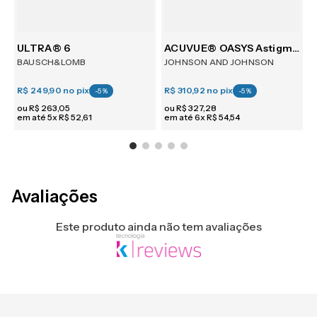
m 6
ULTRA® 6
ACUVUE® OASYS Astigmatism 6
BAUSCH&LOMB
JOHNSON AND JOHNSON
R$ 249,90
no pix
R$ 310,92
no pix
R
-
5
%
-
5
%
ou
R$
263
,
05
ou
R$
327
,
28
em até
5
x
R$
52
,
61
em até
6
x
R$
54
,
54
e
Avaliações
Este produto ainda não tem avaliações