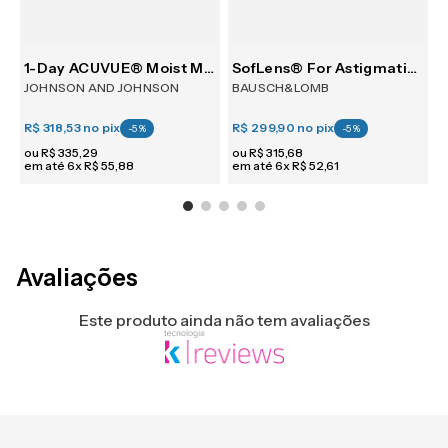
1-Day ACUVUE® Moist Multifocal 30
SofLens® For Astigmatism 6
JOHNSON AND JOHNSON
BAUSCH&LOMB
R$ 318,53
no pix
R$ 299,90
no pix
R
-
5
%
-
5
%
ou
R$
335
,
29
ou
R$
315
,
68
em até
6
x
R$
55
,
88
em até
6
x
R$
52
,
61
e
Avaliações
Este produto ainda não tem avaliações