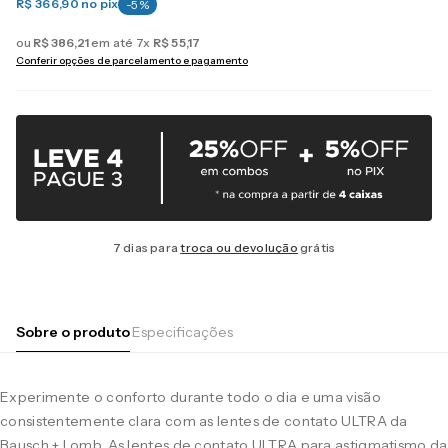
R$ 366,90
no pix
-
5
%
ou
R$
386
,
21
em até
7
x
R$
55
,
17
Conferir opções de parcelamento e pagamento
7 dias para
troca ou devolução
grátis
Sobre o produto
Especificações
Experimente o conforto durante todo o dia e uma visão
consistentemente clara com as lentes de contato ULTRA da
Bausch + Lomb. As lentes de contato ULTRA para astigmatismo da