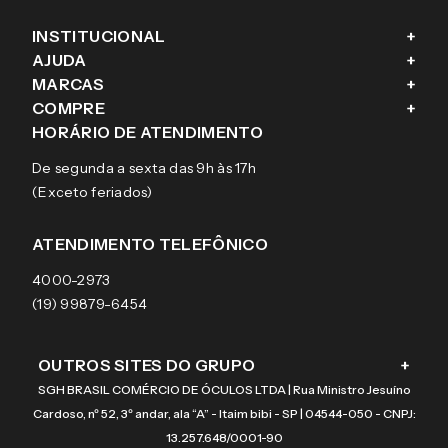
INSTITUCIONAL
+
AJUDA
+
Fale conosco
MARCAS
+
Blog
Como comprar
COMPRE
+
Sobre a eÓtica
Trocas e Devoluções
Ray-Ban
HORÁRIO DE ATENDIMENTO
Segurança
Entregas
Oakley
Óculos de grau
De segunda a sexta das 9h às 17h
Aviso de privacidade
Pagamentos
Tecnol
Óculos de sol
(Exceto feriados)
Termos e condições de uso
Garantias
Arnette
Lentes de contato
Meus pedidos
Vogue
Promoção
ATENDIMENTO TELEFÔNICO
Burberry
Coach
4000-2973
(19) 99879-6454
OUTROS SITES DO GRUPO
+
SGH BRASIL COMÉRCIO DE ÓCULOS LTDA | Rua Ministro Jesuíno
Cardoso, nº 52, 3º andar, ala “A” - Itaim bibi - SP | 04544-050 - CNPJ:
13.257.648/0001-90