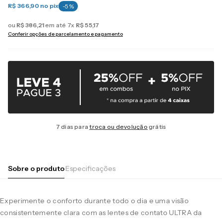
R$ 366,90
no pix
-
5
%
ou
R$
386
,
21
em até
7
x
R$
55
,
17
Conferir opções de parcelamento e pagamento
7 dias para
troca ou devolução
grátis
Sobre o produto
Especificações
Experimente o conforto durante todo o dia e uma visão
consistentemente clara com as lentes de contato ULTRA da