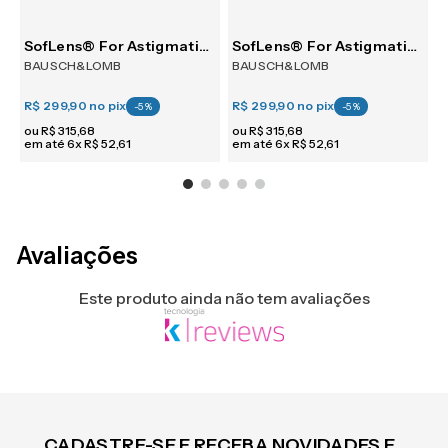
m 6
SofLens® For Astigmatism 6
SofLens® For Astigmatism 6
BAUSCH&LOMB
BAUSCH&LOMB
R$ 299,90
no pix
R$ 299,90
no pix
R
-
5
%
-
5
%
ou
R$
315
,
68
ou
R$
315
,
68
em até
6
x
R$
52
,
61
em até
6
x
R$
52
,
61
e
Avaliações
Este produto ainda não tem avaliações