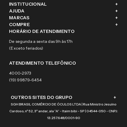
INSTITUCIONAL
+
AJUDA
+
Fale conosco
MARCAS
+
Blog
Como comprar
COMPRE
+
Sobre a eÓtica
Trocas e Devoluções
Ray-Ban
HORÁRIO DE ATENDIMENTO
Segurança
Entregas
Oakley
Óculos de grau
De segunda a sexta das 9h às 17h
Aviso de privacidade
Pagamentos
Tecnol
Óculos de sol
(Exceto feriados)
Termos e condições de uso
Garantias
Arnette
Lentes de contato
Meus pedidos
Vogue
Promoção
ATENDIMENTO TELEFÔNICO
Burberry
Coach
4000-2973
(19) 99879-6454
OUTROS SITES DO GRUPO
+
SGH BRASIL COMÉRCIO DE ÓCULOS LTDA | Rua Ministro Jesuíno
Cardoso, nº 52, 3º andar, ala “A” - Itaim bibi - SP | 04544-050 - CNPJ:
13.257.648/0001-90