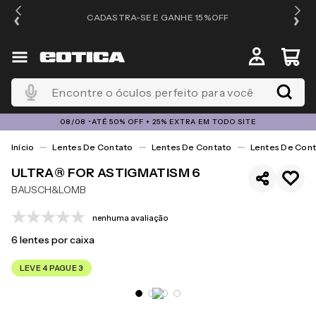
OS
CADASTRA-SE E GANHE 15%OFF
Encontre o óculos perfeito para você
08/08 •ATÉ 50% OFF + 25% EXTRA EM TODO SITE
Lentes De Contato
Lentes De Contato
Lentes De Cont
ULTRA® FOR ASTIGMATISM 6
BAUSCH&LOMB
nenhuma avaliação
6
lentes por caixa
LEVE 4 PAGUE 3