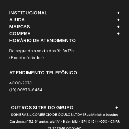
INSTITUCIONAL
+
AJUDA
+
Fale conosco
MARCAS
+
Blog
Como comprar
COMPRE
+
Sobre a eÓtica
Trocas e Devoluções
Ray-Ban
HORÁRIO DE ATENDIMENTO
Segurança
Entregas
Oakley
Óculos de grau
De segunda a sexta das 9h às 17h
Aviso de privacidade
Pagamentos
Tecnol
Óculos de sol
(Exceto feriados)
Termos e condições de uso
Garantias
Arnette
Lentes de contato
Meus pedidos
Vogue
Promoção
ATENDIMENTO TELEFÔNICO
Burberry
Coach
4000-2973
(19) 99879-6454
OUTROS SITES DO GRUPO
+
SGH BRASIL COMÉRCIO DE ÓCULOS LTDA | Rua Ministro Jesuíno
Cardoso, nº 52, 3º andar, ala “A” - Itaim bibi - SP | 04544-050 - CNPJ:
13.257.648/0001-90