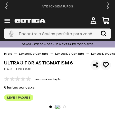
ATÉ 10X SEM JUROS
4
Encontre o óculos perfeito para você
08/08 •ATÉ 50% OFF + 25% EXTRA EM TODO SITE
Lentes De Contato
Lentes De Contato
Lentes De Cont
ULTRA® FOR ASTIGMATISM 6
BAUSCH&LOMB
nenhuma avaliação
6
lentes por caixa
LEVE 4 PAGUE 3