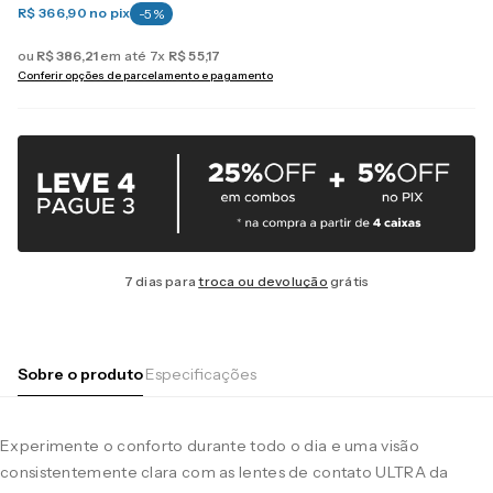
R$ 366,90
no pix
-
5
%
ou
R$
386
,
21
em até
7
x
R$
55
,
17
Conferir opções de parcelamento e pagamento
7 dias para
troca ou devolução
grátis
Sobre o produto
Especificações
Experimente o conforto durante todo o dia e uma visão
consistentemente clara com as lentes de contato ULTRA da