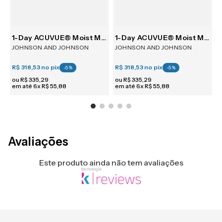
30
1-Day ACUVUE® Moist Multifocal 30
1-Day ACUVUE® Moist Multifocal 30
JOHNSON AND JOHNSON
JOHNSON AND JOHNSON
R$ 318,53
no pix
R$ 318,53
no pix
R
-
5
%
-
5
%
ou
R$
335
,
29
ou
R$
335
,
29
em até
6
x
R$
55
,
88
em até
6
x
R$
55
,
88
e
Avaliações
Este produto ainda não tem avaliações