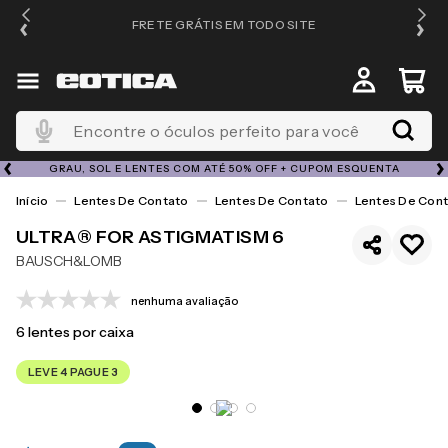
FRETE GRÁTIS EM TODO SITE
Encontre o óculos perfeito para você
GRAU, SOL E LENTES COM ATÉ 50% OFF + CUPOM ESQUENTA
Lentes De Contato
Lentes De Contato
Lentes De Cont
ULTRA® FOR ASTIGMATISM 6
BAUSCH&LOMB
nenhuma avaliação
6
lentes por caixa
LEVE 4 PAGUE 3