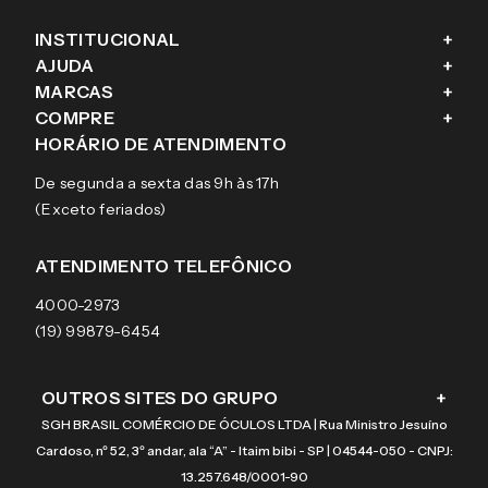
INSTITUCIONAL
+
AJUDA
+
Fale conosco
MARCAS
+
Blog
Como comprar
COMPRE
+
Sobre a eÓtica
Trocas e Devoluções
Ray-Ban
HORÁRIO DE ATENDIMENTO
Segurança
Entregas
Oakley
Óculos de grau
De segunda a sexta das 9h às 17h
Aviso de privacidade
Pagamentos
Tecnol
Óculos de sol
(Exceto feriados)
Termos e condições de uso
Garantias
Arnette
Lentes de contato
Meus pedidos
Vogue
Promoção
ATENDIMENTO TELEFÔNICO
Burberry
Coach
4000-2973
(19) 99879-6454
OUTROS SITES DO GRUPO
+
SGH BRASIL COMÉRCIO DE ÓCULOS LTDA | Rua Ministro Jesuíno
Cardoso, nº 52, 3º andar, ala “A” - Itaim bibi - SP | 04544-050 - CNPJ:
13.257.648/0001-90