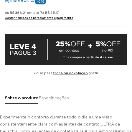
R$ 366,90
no pix
-
5
%
ou
R$
386
,
21
em até
7
x
R$
55
,
17
Conferir opções de parcelamento e pagamento
7 dias para
troca ou devolução
grátis
Sobre o produto
Especificações
Experimente o conforto durante todo o dia e uma visão
consistentemente clara com as lentes de contato ULTRA da
Bausch + Lomb. As lentes de contato ULTRA para astigmatismo da