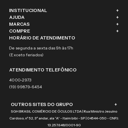
INSTITUCIONAL
+
AJUDA
+
Fale conosco
MARCAS
+
Blog
Como comprar
COMPRE
+
Sobre a eÓtica
Trocas e Devoluções
Ray-Ban
HORÁRIO DE ATENDIMENTO
Segurança
Entregas
Oakley
Óculos de grau
De segunda a sexta das 9h às 17h
Aviso de privacidade
Pagamentos
Tecnol
Óculos de sol
(Exceto feriados)
Termos e condições de uso
Garantias
Arnette
Lentes de contato
Meus pedidos
Vogue
Promoção
ATENDIMENTO TELEFÔNICO
Burberry
Coach
4000-2973
(19) 99879-6454
OUTROS SITES DO GRUPO
+
SGH BRASIL COMÉRCIO DE ÓCULOS LTDA | Rua Ministro Jesuíno
Cardoso, nº 52, 3º andar, ala “A” - Itaim bibi - SP | 04544-050 - CNPJ:
13.257.648/0001-90