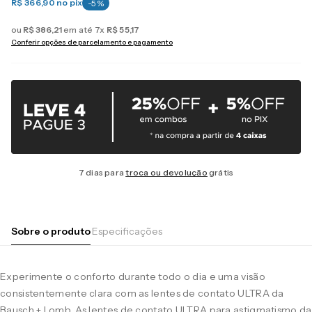
R$ 366,90
no pix
-
5
%
ou
R$
386
,
21
em até
7
x
R$
55
,
17
Conferir opções de parcelamento e pagamento
7 dias para
troca ou devolução
grátis
Sobre o produto
Especificações
Experimente o conforto durante todo o dia e uma visão
consistentemente clara com as lentes de contato ULTRA da
Bausch + Lomb. As lentes de contato ULTRA para astigmatismo da