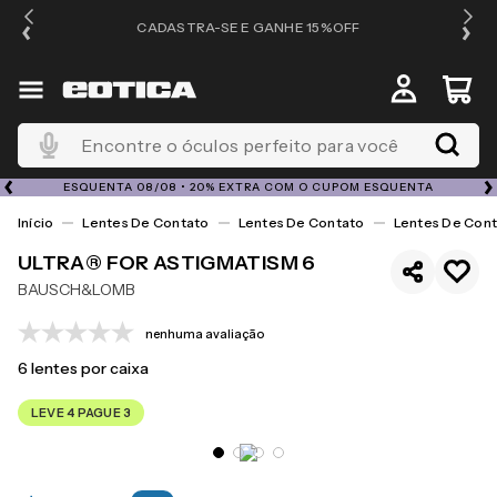
OS
CADASTRA-SE E GANHE 15%OFF
Encontre o óculos perfeito para você
ESQUENTA 08/08 • 20% EXTRA COM O CUPOM ESQUENTA
Lentes De Contato
Lentes De Contato
Lentes De Cont
ULTRA® FOR ASTIGMATISM 6
BAUSCH&LOMB
nenhuma avaliação
6
lentes por caixa
LEVE 4 PAGUE 3