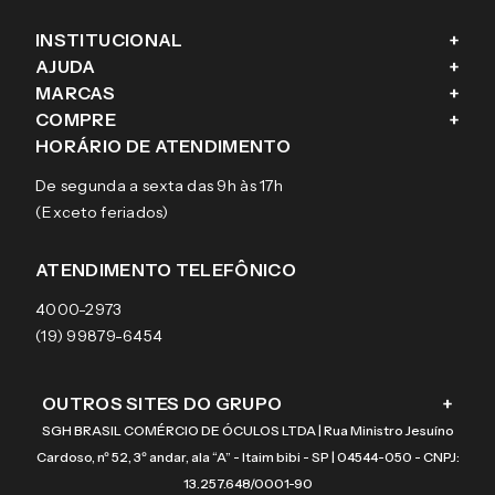
INSTITUCIONAL
+
AJUDA
+
Fale conosco
MARCAS
+
Blog
Como comprar
COMPRE
+
Sobre a eÓtica
Trocas e Devoluções
Ray-Ban
HORÁRIO DE ATENDIMENTO
Segurança
Entregas
Oakley
Óculos de grau
De segunda a sexta das 9h às 17h
Aviso de privacidade
Pagamentos
Tecnol
Óculos de sol
(Exceto feriados)
Termos e condições de uso
Garantias
Arnette
Lentes de contato
Meus pedidos
Vogue
Promoção
ATENDIMENTO TELEFÔNICO
Burberry
Coach
4000-2973
(19) 99879-6454
OUTROS SITES DO GRUPO
+
SGH BRASIL COMÉRCIO DE ÓCULOS LTDA | Rua Ministro Jesuíno
Cardoso, nº 52, 3º andar, ala “A” - Itaim bibi - SP | 04544-050 - CNPJ:
13.257.648/0001-90