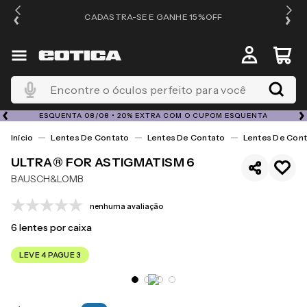
OS
CADASTRA-SE E GANHE 15%OFF
Encontre o óculos perfeito para você
ESQUENTA 08/08 • 20% EXTRA COM O CUPOM ESQUENTA
Lentes De Contato
Lentes De Contato
Lentes De Cont
ULTRA® FOR ASTIGMATISM 6
BAUSCH&LOMB
nenhuma avaliação
6
lentes por caixa
LEVE 4 PAGUE 3