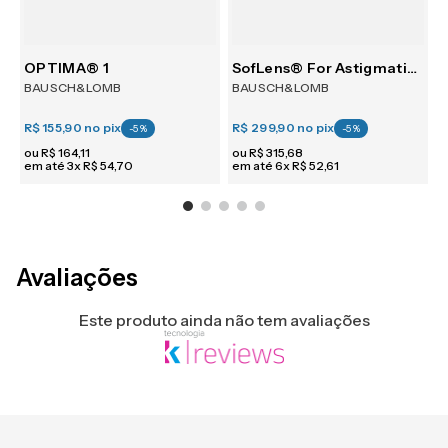
30
OPTIMA® 1
SofLens® For Astigmatism 6
BAUSCH&LOMB
BAUSCH&LOMB
R$ 155,90
no pix
R$ 299,90
no pix
R
-
5
%
-
5
%
ou
R$
164
,
11
ou
R$
315
,
68
em até
3
x
R$
54
,
70
em até
6
x
R$
52
,
61
e
Avaliações
Este produto ainda não tem avaliações