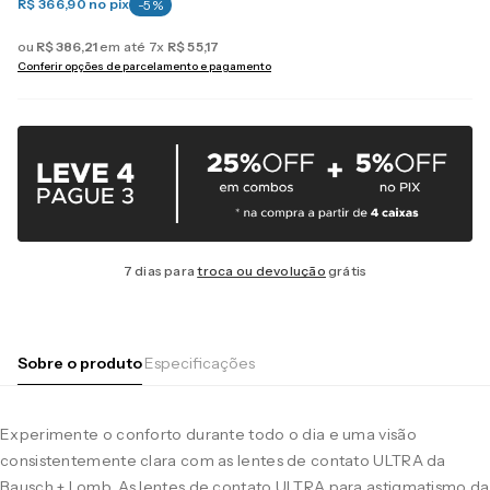
R$ 366,90
no pix
-
5
%
ou
R$
386
,
21
em até
7
x
R$
55
,
17
Conferir opções de parcelamento e pagamento
7 dias para
troca ou devolução
grátis
Sobre o produto
Especificações
Experimente o conforto durante todo o dia e uma visão
consistentemente clara com as lentes de contato ULTRA da
Bausch + Lomb. As lentes de contato ULTRA para astigmatismo da