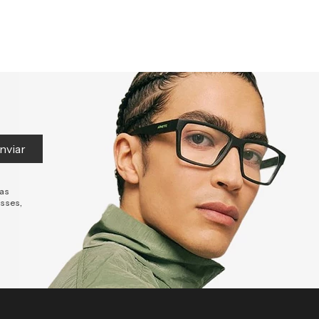
nviar
tas
esses,