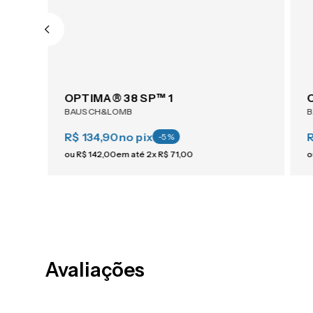
OPTIMA® 38 SP™ 1
BAUSCH&LOMB
R$ 134,90
no pix
-
5
%
ou
R$
142
,
00
em até
2
x
R$
71
,
00
o
Avaliações