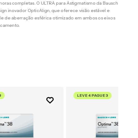
 horas completas. O ULTRA para Astigmatismo da Bausch
n inovador OpticAlign, que oferece visão estável e
le de aberração esférica otimizado em ambos os eixos
uscamento.
3
LEVE 4 PAGUE 3