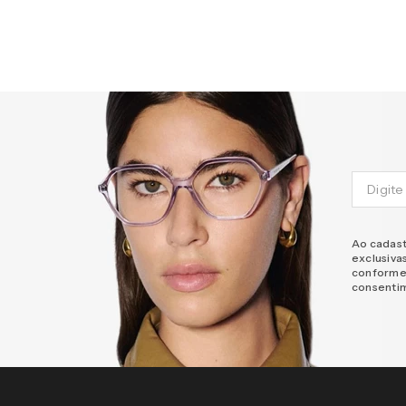
Ao cadast
exclusiva
conforme
consenti