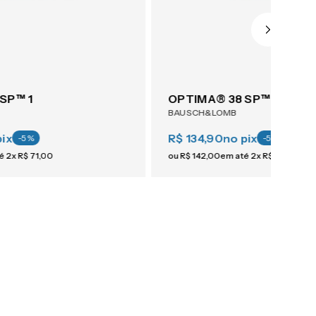
SP™ 1
OPTIMA® 38 SP™ 1
BAUSCH&LOMB
pix
R$ 134,90
no pix
-
5
%
-
5
%
té
2
x
R$
71
,
00
ou
R$
142
,
00
em até
2
x
R$
71
,
00