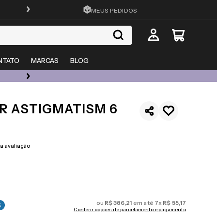
FRETE GRÁTIS EM TODO O SITE
MEUS PEDIDOS
NTATO
MARCAS
BLOG
ÓCULOS DE GRAU, SOL E LENTES COM ATÉ 50% OFF + 20% EXTRA
R ASTIGMATISM 6
 avaliação
ou
R$
386
,
21
em até
7
x
R$
55
,
17
%
Conferir opções de parcelamento e pagamento