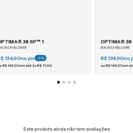
OPTIMA® 38 SP™ 1
OPTIMA® 38 
BAUSCH&LOMB
BAUSCH&LOMB
R$ 134,90
no pix
R$ 134,90
no 
-
5
%
u
R$
142
,
00
em até
2
x
R$
71
,
00
ou
R$
142
,
00
em a
Este produto ainda não tem avaliações