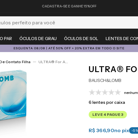
CADASTRA-SE E GANHE 15%OFF
feito para você
O PAR
ÓCULOS DE GRAU
ÓCULOS DE SOL
LENTES DE CO
ESQUENTA 08/08 | ATÉ 50% OFF + 20% EXTRA EM TODO O SITE
De Contato Filha
ULTRA® For Astigmatism 6
ULTRA® FO
BAUSCH&LOMB
nenhuma
6
lentes por caixa
LEVE 4 PAGUE 3
R$ 366,90
no pix
-
5