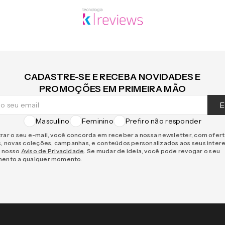
CADASTRE-SE E RECEBA NOVIDADES E
PROMOÇÕES EM PRIMEIRA MÃO
E
Masculino
Feminino
Prefiro não responder
rar o seu e-mail, você concorda em receber a nossa newsletter, com ofer
s, novas coleções, campanhas, e conteúdos personalizados aos seus inter
 nosso
Aviso de Privacidade
. Se mudar de ideia, você pode revogar o seu
mento a qualquer momento.