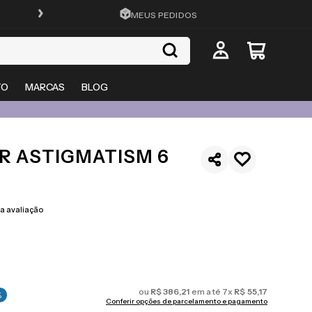
CADASTRA-SE E GANHE 15%OFF
MEUS PEDIDOS
TO
MARCAS
BLOG
R ASTIGMATISM 6
 avaliação
ou
R$
386
,
21
em até
7
x
R$
55
,
17
%
Conferir opções de parcelamento e pagamento