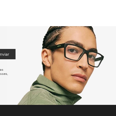
nviar
tas
esses,