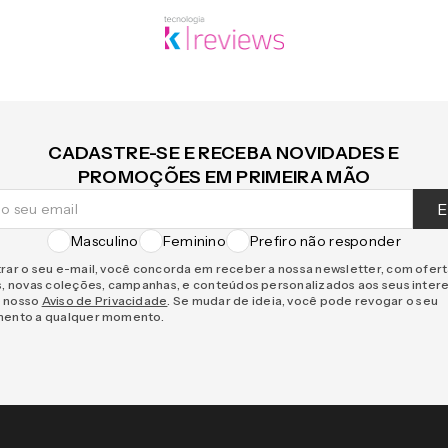
CADASTRE-SE E RECEBA NOVIDADES E
PROMOÇÕES EM PRIMEIRA MÃO
E
Masculino
Feminino
Prefiro não responder
rar o seu e-mail, você concorda em receber a nossa newsletter, com ofer
s, novas coleções, campanhas, e conteúdos personalizados aos seus inter
 nosso
Aviso de Privacidade
. Se mudar de ideia, você pode revogar o seu
mento a qualquer momento.