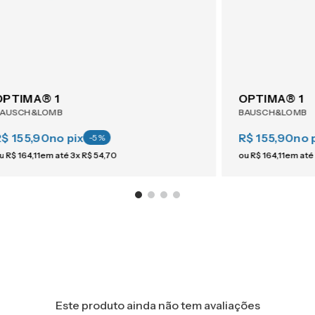
OPTIMA® 1
OPTIMA® 1
BAUSCH&LOMB
BAUSCH&LOMB
R$ 155,90
no pix
R$ 155,90
no 
-
5
%
u
R$
164
,
11
em até
3
x
R$
54
,
70
ou
R$
164
,
11
em até
Este produto ainda não tem avaliações