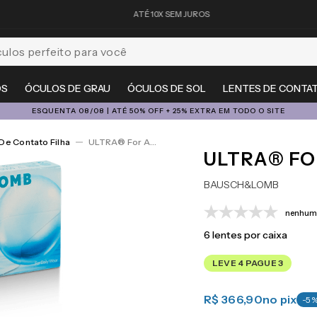
ATÉ 10X SEM JUROS
feito para você
OS
ÓCULOS DE GRAU
ÓCULOS DE SOL
LENTES DE CONTA
ESQUENTA 08/08 | ATÉ 50% OFF + 25% EXTRA EM TODO O SITE
De Contato Filha
ULTRA® For Astigmatism 6
ULTRA® FO
BAUSCH&LOMB
nenhuma
6
lentes por caixa
LEVE 4 PAGUE 3
R$ 366,90
no pix
-
5