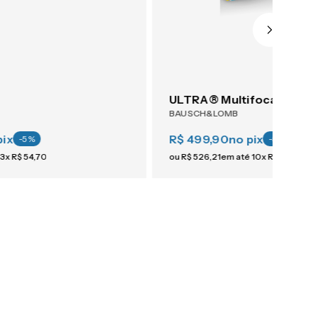
ULTRA® Multifocal 6
BAUSCH&LOMB
pix
R$ 499,90
no pix
-
5
%
-
5
%
3
x
R$
54
,
70
ou
R$
526
,
21
em até
10
x
R$
52
,
62