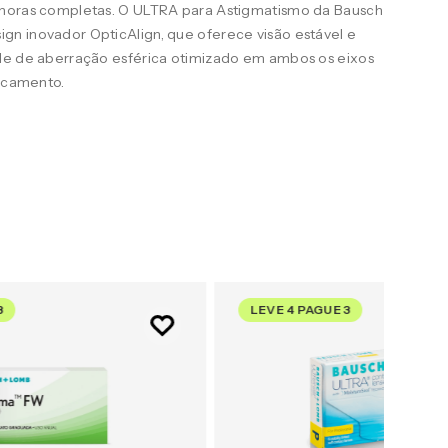
 horas completas. O ULTRA para Astigmatismo da Bausch
n inovador OpticAlign, que oferece visão estável e
le de aberração esférica otimizado em ambos os eixos
uscamento.
3
LEVE 4 PAGUE 3