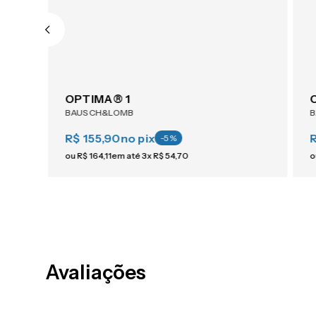
OPTIMA® 1
BAUSCH&LOMB
R$ 155,90
no pix
-
5
%
ou
R$
164
,
11
em até
3
x
R$
54
,
70
o
Avaliações