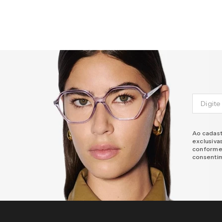
Ao cadast
exclusiva
conforme
consenti