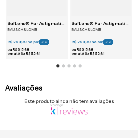
m 6
SofLens® For Astigmatism 6
SofLens® For Astigmatism 6
BAUSCH&LOMB
BAUSCH&LOMB
R$ 299,90
no pix
R$ 299,90
no pix
R
-
5
%
-
5
%
ou
R$
315
,
68
ou
R$
315
,
68
em até
6
x
R$
52
,
61
em até
6
x
R$
52
,
61
e
Avaliações
Este produto ainda não tem avaliações