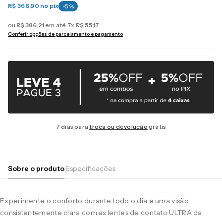
R$ 366,90
no pix
-
5
%
ou
R$
386
,
21
em até
7
x
R$
55
,
17
Conferir opções de parcelamento e pagamento
7 dias para
troca ou devolução
grátis
Sobre o produto
Especificações
Experimente o conforto durante todo o dia e uma visão
consistentemente clara com as lentes de contato ULTRA da