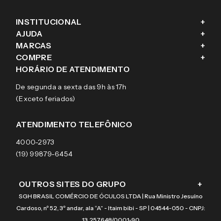
INSTITUCIONAL
+
AJUDA
+
Fale conosco
MARCAS
+
Blog
Como comprar
COMPRE
+
Sobre a eÓtica
Trocas e Devoluções
Ray-Ban
HORÁRIO DE ATENDIMENTO
Segurança
Entregas
Oakley
Óculos de grau
De segunda a sexta das 9h às 17h
Aviso de privacidade
Pagamentos
Tecnol
Óculos de sol
(Exceto feriados)
Termos e condições de uso
Garantias
Arnette
Lentes de contato
Meus pedidos
Vogue
Promoção
ATENDIMENTO TELEFÔNICO
Burberry
Coach
4000-2973
(19) 99879-6454
OUTROS SITES DO GRUPO
+
SGH BRASIL COMÉRCIO DE ÓCULOS LTDA | Rua Ministro Jesuíno
Cardoso, nº 52, 3º andar, ala “A” - Itaim bibi - SP | 04544-050 - CNPJ:
13.257.648/0001-90