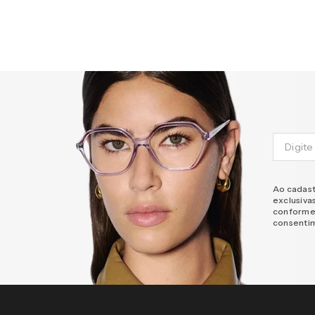
Ao cadast
exclusiva
conforme
consenti