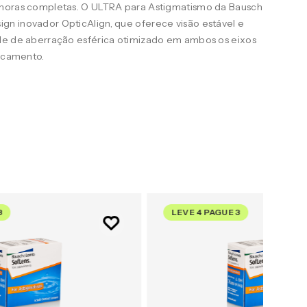
 horas completas. O ULTRA para Astigmatismo da Bausch
n inovador OpticAlign, que oferece visão estável e
le de aberração esférica otimizado em ambos os eixos
uscamento.
3
LEVE 4 PAGUE 3