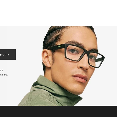
nviar
tas
esses,