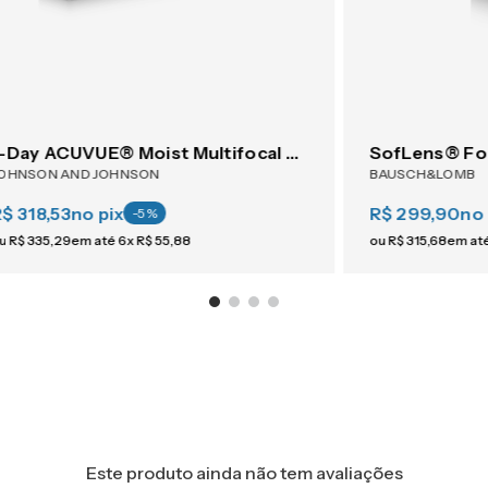
1-Day ACUVUE® Moist Multifocal 30
SofLens® Fo
OHNSON AND JOHNSON
BAUSCH&LOMB
$ 318,53
no pix
R$ 299,90
no 
-
5
%
u
R$
335
,
29
em até
6
x
R$
55
,
88
ou
R$
315
,
68
em at
Este produto ainda não tem avaliações