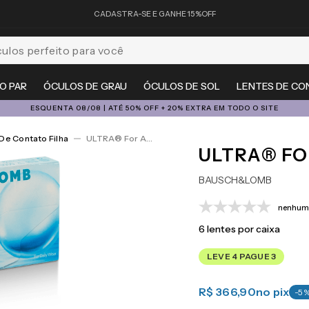
CADASTRA-SE E GANHE 15%OFF
feito para você
O PAR
ÓCULOS DE GRAU
ÓCULOS DE SOL
LENTES DE CO
ESQUENTA 08/08 | ATÉ 50% OFF + 20% EXTRA EM TODO O SITE
De Contato Filha
ULTRA® For Astigmatism 6
ULTRA® FO
BAUSCH&LOMB
nenhuma
6
lentes por caixa
LEVE 4 PAGUE 3
R$ 366,90
no pix
-
5