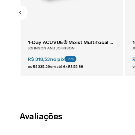
ACUVUE® OASYS 1-Day For Astigmatism 30
1-Day ACUVUE® Moist Multifocal 30
JOHNSON AND JOHNSON
J
R$ 318,53
no pix
R
-
5
%
ou
R$
335
,
29
em até
6
x
R$
55
,
88
o
Avaliações