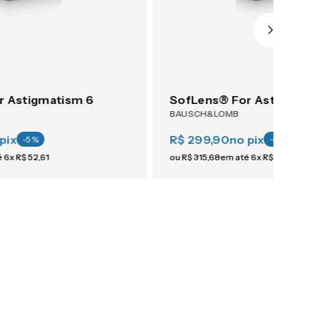
r Astigmatism 6
SofLens® For Astigmati
BAUSCH&LOMB
pix
R$ 299,90
no pix
-
5
%
-
5
%
é
6
x
R$
52
,
61
ou
R$
315
,
68
em até
6
x
R$
52
,
61