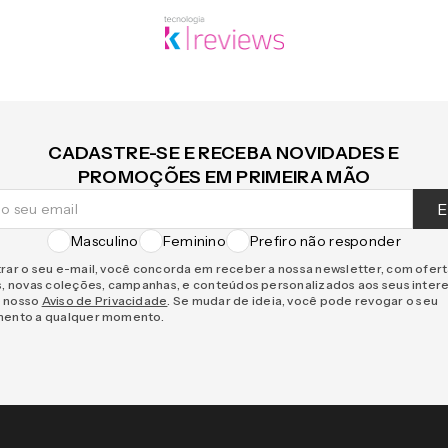
CADASTRE-SE E RECEBA NOVIDADES E
PROMOÇÕES EM PRIMEIRA MÃO
E
Masculino
Feminino
Prefiro não responder
rar o seu e-mail, você concorda em receber a nossa newsletter, com ofer
s, novas coleções, campanhas, e conteúdos personalizados aos seus inter
 nosso
Aviso de Privacidade
. Se mudar de ideia, você pode revogar o seu
mento a qualquer momento.