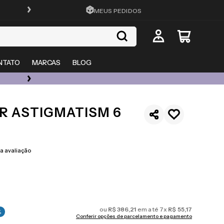
FRETE GRÁTIS EM TODO O SITE
MEUS PEDIDOS
NTATO
MARCAS
BLOG
ÓCULOS DE GRAU, SOL E LENTES COM ATÉ 50% OFF + 20% EXTRA
R ASTIGMATISM 6
 avaliação
ou
R$
386
,
21
em até
7
x
R$
55
,
17
%
Conferir opções de parcelamento e pagamento