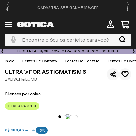
OS
CADASTRA-SE E GANHE 15%OFF
Encontre o óculos perfeito para você
ESQUENTA 08/08 • 20% EXTRA COM O CUPOM ESQUENTA
Lentes De Contato
Lentes De Contato
Lentes De Cont
ULTRA® FOR ASTIGMATISM 6
BAUSCH&LOMB
6
lentes por caixa
LEVE 4 PAGUE 3
R$ 366,90
no pix
-
5
%