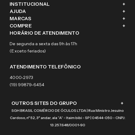
INSTITUCIONAL
+
AJUDA
+
Fale conosco
MARCAS
+
Blog
Como comprar
COMPRE
+
Sobre a eÓtica
Trocas e Devoluções
Ray-Ban
HORÁRIO DE ATENDIMENTO
Segurança
Entregas
Oakley
Óculos de grau
De segunda a sexta das 9h às 17h
Aviso de privacidade
Pagamentos
Tecnol
Óculos de sol
(Exceto feriados)
Termos e condições de uso
Garantias
Arnette
Lentes de contato
Meus pedidos
Vogue
Promoção
ATENDIMENTO TELEFÔNICO
Burberry
Coach
4000-2973
(19) 99879-6454
OUTROS SITES DO GRUPO
+
SGH BRASIL COMÉRCIO DE ÓCULOS LTDA | Rua Ministro Jesuíno
Cardoso, nº 52, 3º andar, ala “A” - Itaim bibi - SP | 04544-050 - CNPJ:
13.257.648/0001-90