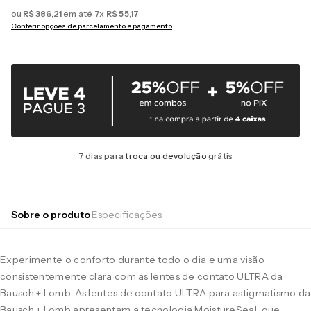
ou
R$
386
,
21
em até
7
x
R$
55
,
17
Conferir opções de parcelamento e pagamento
7 dias para
troca ou devolução
grátis
Sobre o produto
Especificações
Experimente o conforto durante todo o dia e uma visão
consistentemente clara com as lentes de contato ULTRA da
Bausch + Lomb. As lentes de contato ULTRA para astigmatismo da
Bausch + Lomb apresentam a tecnologia MoistureSeal, que