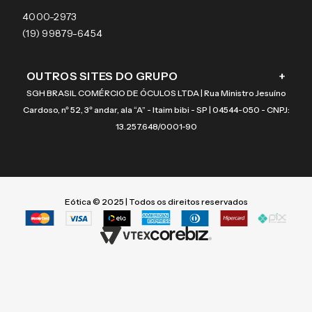
Coach
4000-2973
(19) 99879-6454
OUTROS SITES DO GRUPO
+
SGH BRASIL COMÉRCIO DE ÓCULOS LTDA | Rua Ministro Jesuíno
Cardoso, nº 52, 3º andar, ala “A” - Itaim bibi - SP | 04544-050 - CNPJ:
13.257.648/0001-90
Eótica © 2025 | Todos os direitos reservados
Termos mais buscados
Termos mais buscados