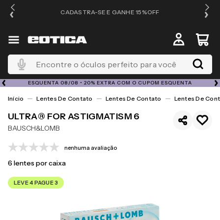
OS
CADASTRA-SE E GANHE 15%OFF
Encontre o óculos perfeito para você
ESQUENTA 08/08 • 20% EXTRA COM O CUPOM ESQUENTA
Lentes De Contato
Lentes De Contato
Lentes De Cont
ULTRA® FOR ASTIGMATISM 6
BAUSCH&LOMB
nenhuma avaliação
6
lentes por caixa
LEVE 4 PAGUE 3