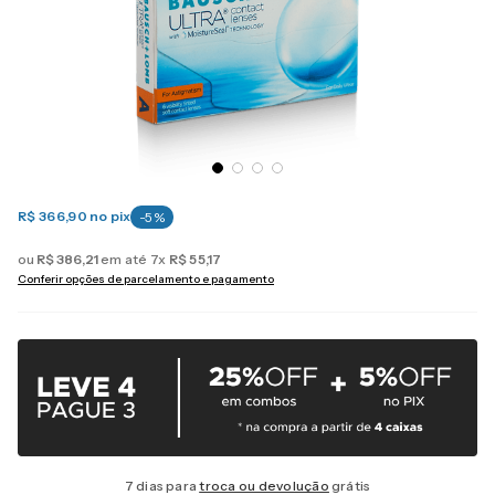
R$ 366,90
no pix
-
5
%
ou
R$
386
,
21
em até
7
x
R$
55
,
17
Conferir opções de parcelamento e pagamento
7 dias para
troca ou devolução
grátis