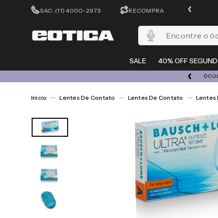
CADASTRA-SE E GANHE 15%OFF
SAC: (11) 4000-2973
RECOMPRA
Encontre o óculos per
SALE
40% OFF SEGUND
A 08/08 | ATÉ 50% OFF + 20% EXTRA EM TODO O SITE
ÓCUL
Lentes De Contato
Lentes De Contato
Lentes 