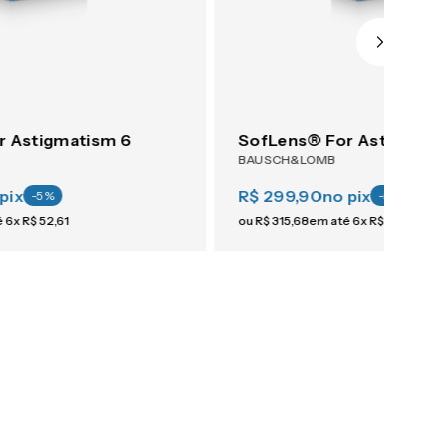
r Astigmatism 6
SofLens® For Astigmati
BAUSCH&LOMB
pix
R$ 299,90
no pix
-
5
%
-
5
%
é
6
x
R$
52
,
61
ou
R$
315
,
68
em até
6
x
R$
52
,
61