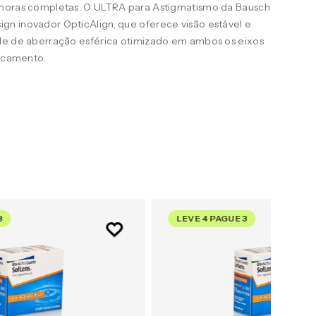
 horas completas. O ULTRA para Astigmatismo da Bausch
n inovador OpticAlign, que oferece visão estável e
le de aberração esférica otimizado em ambos os eixos
uscamento.
3
LEVE 4 PAGUE 3