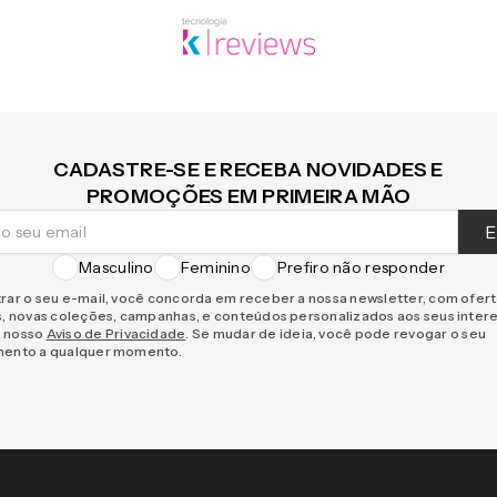
CADASTRE-SE E RECEBA NOVIDADES E
PROMOÇÕES EM PRIMEIRA MÃO
E
Masculino
Feminino
Prefiro não responder
rar o seu e-mail, você concorda em receber a nossa newsletter, com ofer
s, novas coleções, campanhas, e conteúdos personalizados aos seus inter
 nosso
Aviso de Privacidade
. Se mudar de ideia, você pode revogar o seu
mento a qualquer momento.