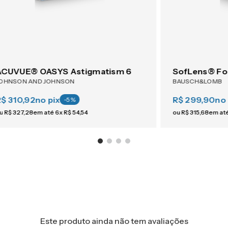
ACUVUE® OASYS Astigmatism 6
SofLens® Fo
OHNSON AND JOHNSON
BAUSCH&LOMB
R$ 310,92
no pix
R$ 299,90
no 
-
5
%
u
R$
327
,
28
em até
6
x
R$
54
,
54
ou
R$
315
,
68
em at
Este produto ainda não tem avaliações