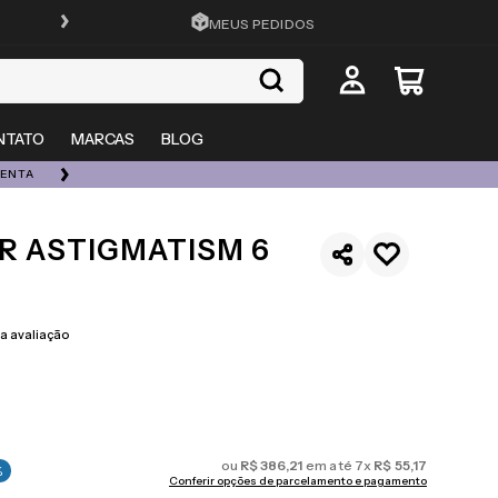
ATÉ 10X SEM JUROS
MEUS PEDIDOS
NTATO
MARCAS
BLOG
UENTA
ESQUENTA 08/08 | ATÉ 50% OFF + 20% EXTRA EM TOD
R ASTIGMATISM 6
 avaliação
ou
R$
386
,
21
em até
7
x
R$
55
,
17
%
Conferir opções de parcelamento e pagamento