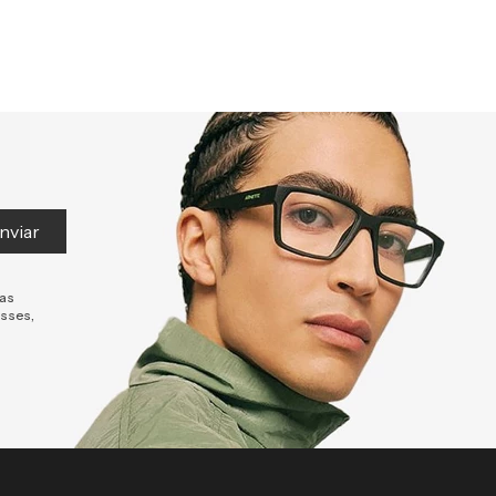
nviar
tas
esses,