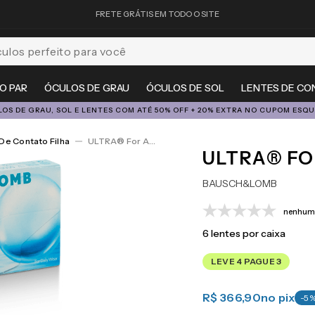
FRETE GRÁTIS EM TODO O SITE
feito para você
O PAR
ÓCULOS DE GRAU
ÓCULOS DE SOL
LENTES DE CO
OS DE GRAU, SOL E LENTES COM ATÉ 50% OFF + 20% EXTRA NO CUPOM ESQ
De Contato Filha
ULTRA® For Astigmatism 6
ULTRA® FO
BAUSCH&LOMB
nenhuma
6
lentes por caixa
LEVE 4 PAGUE 3
R$ 366,90
no pix
-
5