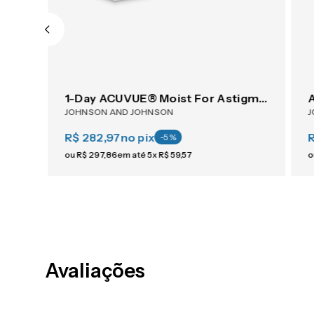
1-Day ACUVUE® Moist For Astigmatism 30
JOHNSON AND JOHNSON
J
R$ 282,97
no pix
-
5
%
ou
R$
297
,
86
em até
5
x
R$
59
,
57
o
Avaliações