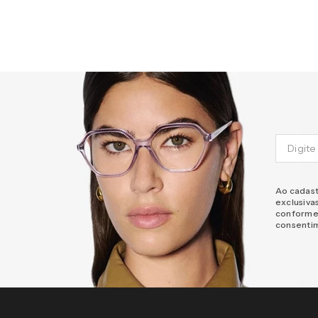
Ao cadast
exclusiva
conforme
consenti